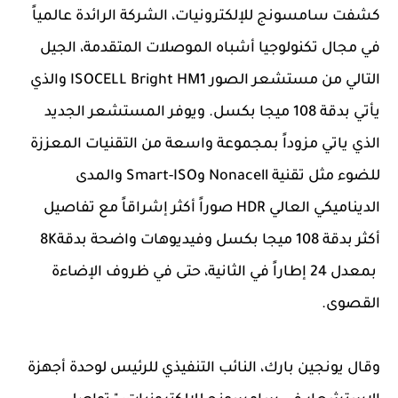
كشفت سامسونج للإلكترونيات، الشركة الرائدة عالمياً
في مجال تكنولوجيا أشباه الموصلات المتقدمة، الجيل
التالي من مستشعر الصور ISOCELL Bright HM1 والذي
يأتي بدقة 108 ميجا بكسل. ويوفر المستشعر الجديد
الذي ياتي مزوداً بمجموعة واسعة من التقنيات المعززة
للضوء مثل تقنية Nonacell وSmart-ISO والمدى
الديناميكي العالي HDR صوراً أكثر إشراقاً مع تفاصيل
أكثر بدقة 108 ميجا بكسل وفيديوهات واضحة بدقة8K
بمعدل 24 إطاراً في الثانية، حتى في ظروف الإضاءة
القصوى.
وقال يونجين بارك، النائب التنفيذي للرئيس لوحدة أجهزة