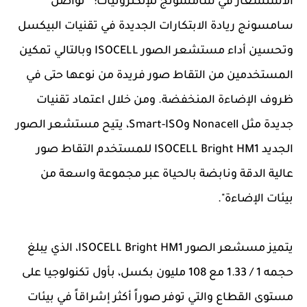
الاستشعار في سامسونج للإلكترونيات: " تواصل
سامسونج ريادة الابتكارات الجديدة في تقنيات البيكسل
وتحسين أداء مستشعر الصور ISOCELL وبالتالي تمكين
المستخدمين من التقاط صور فريدة من نوعها حتى في
ظروف الإضاءة المنخفضة. ومن خلال اعتماد تقنيات
جديدة مثل Nonacell وSmart-ISO، يتيح مستشعر الصور
الجديد ISOCELL Bright HM1 للمستخدم التقاط صور
عالية الدقة ونابضة بالحياة عبر مجموعة واسعة من
بيئات الإضاءة".
يتميز مسشعر الصور ISOCELL Bright HM1، الذي يبلغ
حجمه 1 / 1.33 مع 108 مليون بكسل، بأول تكنولوجيا على
مستوى القطاع والتي توفر صوراً أكثر إشراقاً في بيئات