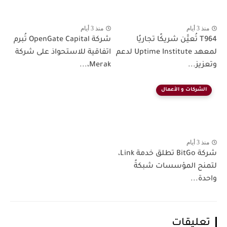
منذ 3 أيام
منذ 3 أيام
T964 تُعيَّن شريكًا تجاريًا
شركة OpenGate Capital تُبرم
لمعهد Uptime Institute لدعم
اتفاقية للاستحواذ على شركة
وتعزيز...
Merak،...
الشركات و الأعمال
منذ 3 أيام
شركة BitGo تطلق خدمة Link،
لتمنح المؤسسات شبكةً
واحدة...
تعليقات