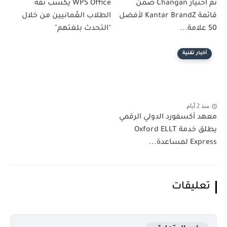
تم اختيار Changan ضمن
WPS Office يكسب ثقة
قائمة Kantar BrandZ لأفضل
الطلاب العُمانيين من خلال
50 علامة...
"التحدث بلغتهم"
أخبار تقنية
منذ 2 أيام
معهد أكسفورد الدولي الرقمي
يطلق خدمة Oxford ELLT
Express لمساعدة...
تعليقات