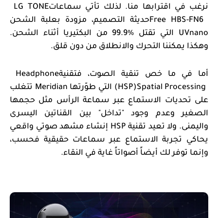
نرغب في اقترابها منا. لذلك تأتي سماعات
LG TONE
Free HBS-FN6
حديثة التصميم، مزودة بعلبة الشحن
UVnano
التي تقتل %99.9 من البكتيريا أثناء الشحن.
وهكذا يمكننا التحرك والانطلاق من دون قلق
.
أما في ما خص تنقية الصوت، فتقنية
Headphone
Spatial Processing
(HSP)
التي طوّرتها
Meridian
تتغلب
على تحديات الاستماع عبر سماعة الرأس مثل حجمها
الصغير وعدم وجود "تداخل" بين القناتين اليسرى
واليمنى. ولا تعيد تقنية
HSP
إنشاء مشهد صوتي واقعي
يحاكي تجربة الاستماع عبر سماعات حقيقية فحسب،
وإنما توفر لك أيضاً أصواتاً غاية في النقاء
.