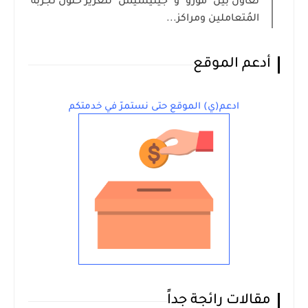
تعاون بين "مورو" و "جينيسيس" لتعزيز حلول تجربة
المُتعاملين ومراكز...
أدعم الموقع
ادعم(ي) الموقع حتى نستمرّ في خدمتكم
مقالات رائجة جداً