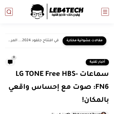
في افتتاح جلفود 2024... المراعي تعرض تجربتها لتعزيز دورها المتنامي...
مقالات عشوائية مختارة
0
أخبار تقنية
سماعات LG TONE Free HBS-
FN6: صوت مع إحساس واقعي
بالمكان!