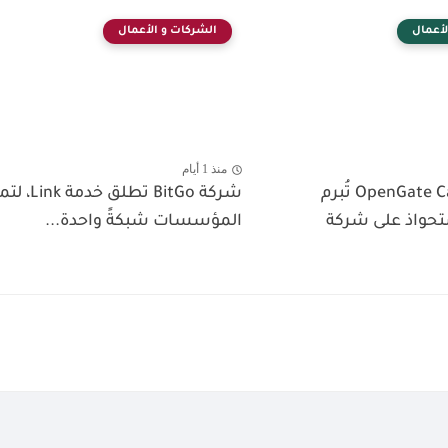
لأعمال
الشركات و الأعمال
منذ 1 أيام
شركة OpenGate Capital تُبرم
شركة BitGo تطلق خدمة
ستحواذ على شركة
المؤسسات شبكةً واحدة...