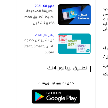
مايو 08, 2021
رفة من جديد
الطريقة الصحيحة
ية من
لضبط تطبيق limbo
حدث
x86 و تشغيل
ية
لى
الويندوز على الاندرويد
يناير 16, 2020
كل شيئ عن خطوط
تاتش Start, Smart,
راء
Super
"،
عي:
تطبيق ليبانون4تك
بكة
حمل تطبيق ليبانون4تك