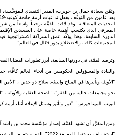
التحديات المتعاقبة. وقد لاقت القمَّة ترحيباً واسعاً من 
المعرفي الذي يكتسب أهمية خاصة على الصعيدين الإقليمي 
الدورة السابعة، وهذا يؤكِّد عمق الشراكة الاستراتيجية في
المجتمعات كافة، والاضطلاع بدور فعّال في العالم".
وترصد القمَّة، في دورتها السابعة، أبرز تطورات القضايا الص
والقادة والمسؤولين الحكوميين من أنحاء العالم كافَّة، 
"الأوبئة وتأثيرها في المناخ والبيئة: سلاح ذو حدين"، "الأمن ا
نحو مجتمعات خالية من الفقر"، "الصحة العقلية والأوبئة"، "ا
الويب: الميتا فيرس"، "دور وتأثير وسائل الإعلام أثناء أزمة كوفيد-19"، "كيف تعمل جائحة كورونا على إعادة هيكلة المشهد ال
ومن المقرَّر أن تشهد القمَّة، إصدار مؤسَّسة محمد بن راشد آ
"استشراف مستقبل المعرفة 2022"،