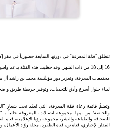
16 إلى 18 من ذات الشهر. وقد حظيت هذه القمَّة بدع
مجتمعات المعرفة، وتعزيز دور مؤسَّسة محمد بن راشد آل مكتوم
لبناء حلول أسرع وأدق للتحديات، وتوفير خريطة طريق واضحة 
وتضمُّ قائمة رعاة قمَّة المعرفة، التي تُعقَد تحت شعار "ا
والخاصة؛ من بينها: مجموعة اتصالات، المعروفة حالياً بـ "
للصحافة والطباعة والنشر، مجموعة رؤيا الإعلامية، قناة العر
المدار الإخباري، قناة تن، قناة الظفرة، مجلة روّاد الأعمال، وق