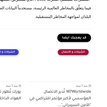
فيما يتعلَّق بالمخاطر العالمية الرئيسة، مستخدماً البيانا
البلدان لمواجهة المخاطر المستقبلية.
قد يعجبك ايضا
الشركات و الأعمال
الشركات و ا
منذ 5 سنة
منذ 5 سنة
W7Worldwide تُدير الاتصال
يورك تُطور 
المؤسسي لأكبر مؤتمر افتراضي في
الهواء الداخل
"الأمن السيبراني"...