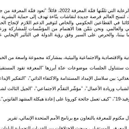
وثمّن سعادة جمال بن حويرب، المدير التنفيذي للمؤسَّسة، الرعاية التي تلقّتها قمَّة المعرفة 2022، قائلاً: "تعود قمَّة المع
بعد عامين من التوقُّف بفعل تداعيات أزمة جائحة كوفيد-19، لتمنح العالم فرصة جديدة لنقاشات بنّاءة تهدف إلى حماية البشر
شركائنا في القطاعين الحكومي والخاص لتوفير الدعم اللازم لإنجاح ال
والعالمي. ونحن نثمِّن هذا الاهتمام من المؤسَّسات للمشاركة ورعا
ما بيننا، والحرص على السير وفق رؤية الدولة في التأثير الإيجابي ع
حية والاقتصادية والاجتماعية والبيئية، بمشاركة مجموعة واسعة من الخب
حيث ستتناول الجلسات موضوعات عدّة أبرزها "المعرفة تقود المستقبل
لغذائي: بين سلاسل الإمداد المستدامة والاكتفاء الذاتي"، "التفكير الإبدا
لشباب وريادة الأعمال"، "مؤشّر التقدُّم الاجتماعي"، "الجيل الثالث لش
قانوني".
ل مكتوم للمعرفة بالتعاون مع برنامج الأمم المتحدة الإنمائي، تقرير
 الذي يستعرض المشهد المعرفي المستقبلي، ويبحث الاختلافات بين القدرات التحويلية للبلدان