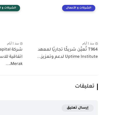
الشركات و الأعمال
الشركات و ا
منذ 1 أيام
منذ 1 أيام
T964 تُعيَّن شريكًا تجاريًا لمعهد
Uptime Institute لدعم وتعزيز...
اتفاقية للا
Merak،...
تعليقات
إرسال تعليق