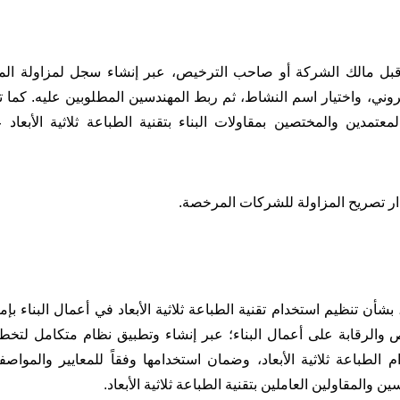
ن قبل مالك الشركة أو صاحب الترخيص، عبر إنشاء سجل لمزاولة الم
وني، واختيار اسم النشاط، ثم ربط المهندسين المطلوبين عليه. كما تت
معتمدين والمختصين بمقاولات البناء بتقنية الطباعة ثلاثية الأبعاد 
ار تصريح المزاولة للشركات المرخصة.
تعدُّ البلدية وفقاً لما حدده المرسوم رقم (24) لسنة 2021، بشأن تنظيم استخدام تقنية الطباعة ثلاثية الأبعاد في أعمال البناء ب
ص والرقابة على أعمال البناء؛ عبر إنشاء وتطبيق نظام متكامل لتخط
م الطباعة ثلاثية الأبعاد، وضمان استخدامها وفقاً للمعايير والمواص
والمقاولين العاملين بتقنية الطباعة ثلاثية الأبعاد.