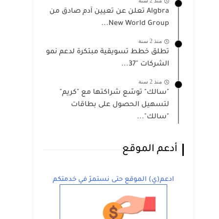
منذ 2 سنة
Algbra تعلن عن تعيين آدم صادق من
New World Group...
منذ 2 سنة
تطلق خطط تسويقية مبتكرة لدعم نمو
الشركات "37...
منذ 2 سنة
"سالك" توسّع شراكتها مع "كريم"
لتسهيل الحصول على بطاقات
"سالك"...
أدعم الموقع
ادعم(ي) الموقع حتى نستمرّ في خدمتكم