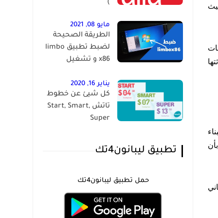
)
يث
مايو 08, 2021
الطريقة الصحيحة
عات
لضبط تطبيق limbo
x86 و تشغيل
تها
الويندوز على الاندرويد
يناير 16, 2020
كل شيئ عن خطوط
تاتش Start, Smart,
Super
اء
بأن
تطبيق ليبانون4تك
حمل تطبيق ليبانون4تك
ني