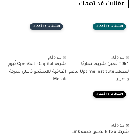
مقالات قد تهمك
الشركات و الأعمال
الشركات و الأعمال
منذ 5 أيام
منذ 5 أيام
T964 تُعيَّن شريكًا تجاريًا
شركة OpenGate Capital تُبرم
لمعهد Uptime Institute لدعم
اتفاقية للاستحواذ على شركة
وتعزيز...
Merak،...
الشركات و الأعمال
منذ 5 أيام
شركة BitGo تطلق خدمة Link،