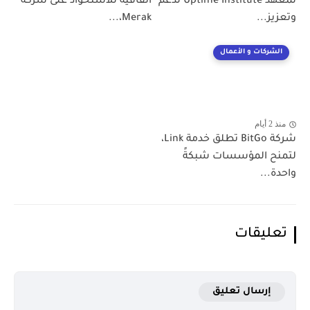
لمعهد Uptime Institute لدعم
اتفاقية للاستحواذ على شركة
وتعزيز...
Merak،...
الشركات و الأعمال
منذ 2 أيام
شركة BitGo تطلق خدمة Link،
لتمنح المؤسسات شبكةً
واحدة...
تعليقات
إرسال تعليق