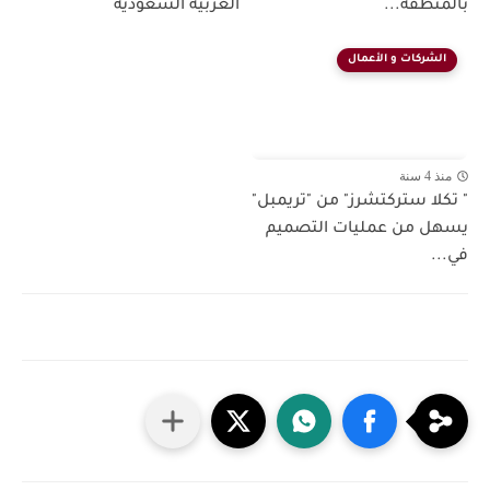
بالمنطقة...
العربية السعودية
الشركات و الأعمال
منذ 4 سنة
" تكلا ستركتشرز" من "تريمبل"
يسهل من عمليات التصميم
في...