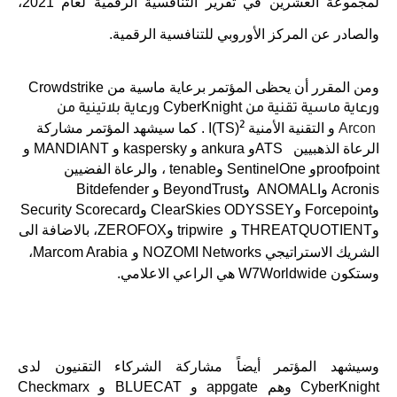
لمجموعة العشرين في تقرير التنافسية الرقمية لعام 2021،
والصادر عن المركز الأوروبي للتنافسية الرقمية.
ومن المقرر أن يحظى المؤتمر برعاية ماسية من
Crowdstrike
CyberKnight
ورعاية ماسية تقنية من
ورعاية بلاتينية من
2
Arcon
و التقنية الأمنية
I(TS)
. كما سيشهد المؤتمر مشاركة
الرعاة الذهبيين
ATS
و
ankura
و
kaspersky
و
MANDIANT
و
proofpoint
و
SentinelOne
و
tenable
، والرعاة الفضيين
Acronis
و
ANOMALI
و
BeyondTrust
و
Bitdefender
و
Forcepoint
و
ClearSkies ODYSSEY
و
Security Scorecard
و
THREATQUOTIENT
و
tripwire
و
ZEROFOX
، بالاضافة الى
الشريك الاستراتيجي
NOZOMI Networks
و
Marcom Arabia
،
وستكون
W7Worldwide
هي الراعي الاعلامي.
وسيشهد المؤتمر أيضاً مشاركة الشركاء التقنيون لدى
CyberKnight
وهم
appgate
و
BLUECAT
و
Checkmarx