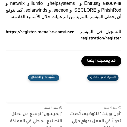
و
Entrust
و
helpsystems
و
illumio
و
netwrix
و
GROUP-IB
PhishRod
و
SECLORE
و
seceon
، و
solarwinds
، كما يتوقع
أن يحظى المؤتمر بالمزيد من الرعايات خلال الأسابيع القادمة.
للتسجيل في المؤتمر:
https://register.menaisc.com/user-
registration/register
قد يعجبك ايضا
الشركات و الأعمال
الشركات و الأعمال
منذ 4 سنة
منذ 4 سنة
"أون بوينت" للتوظيف تُحدث
"إيمرسون" توسع من نطاق
تحولاً في العمل بدوامٍ جزئي
التصنيع المحلي في المملكة