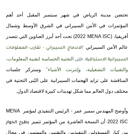
تحتضن مدينة الرياض في شهر سبتمبر المقبل أحد أهم
المؤتمرات في الأمن السيبراني
في الشرق الأوسط وشمال
أفريقيا، (
MENA ISC
2022) تحت أحد أبرز العناوين التي تتصدر
عالم الأمن السيبراني
"الاندماج السيبراني - تقارب المعلومات
التحتية الحساسة لتقنية المعلومات،
السيبرانية الاستباقية:
الب
نى
والتقنيات التشغيلية، وإنترنت الأشياء"
وستركز جلسات
المناقشة على تزايد الهجمات السيبرانية على البُنى التحتية في
مختلف دول العالم مما شكل تهديدات كبيرة لاقتصاد الدول.
وأوضح المهندس سمير عمر - الرئيس التنفيذي لمؤتمر
MENA
ISC
2022 أن النسخة العاشرة من المؤتمر تتميز
بطرح الحوار
بين كبار المسؤولين التنفيذيين والتقنيين والمهتمين في مجال