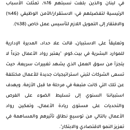
في لبنان
والذين بلغت نسبتهم 16٪، تمثلت الأسباب
الرئيسية لتفضيلهم في: الاستقرار/الأمن الوظيفي
(46٪)
والافتقار إلى التمويل اللازم لتأسيس عمل خاص (38٪).
وتعليقاً على الاستبيان، قالت علا حداد، المديرة الإدارية
للموارد البشرية في بيت.كوم: "يعتبر رواد الأعمال جزءاً لا
يتجزأ من سوق العمل الذي يشهد تغييرات سريعة، حيث
تسعى الشركات لتبني استراتيجيات جديدة للأعمال مختلفة
عن تلك التي كانت متبعة في مرحلة ما قبل الأزمة. ويهدف
استبياننا السنوي إلى تسليط الضوء على الفرص
والتحديات على مستوى ريادة الأعمال، وتمكين رواد
الأعمال بالتالي من توسيع نطاق تأثيرهم والمساهمة في
تعزيز النمو الاقتصادي والابتكار".