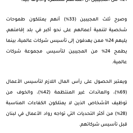
21٪ من المجيبين أن أعمالهم مستقرة وأداؤها جيد.
وصرح ثلث المجيبين (33٪) أنهم يمتلكون طموحات
شخصية لتنمية أعمالهم على نحو أكبر في بلد إقامتهم،
يليهم 24٪ ممن يهدفون إلى تأسيس شركات عالمية، بينما
يطمح 24٪ من المجيبين لتأسيس مجموعة شركات
عالمية.
ويعتبر الحصول على رأس المال اللازم ل
تأسيس
الأعمال
(69٪)، والعائدات غير المنتظمة (42٪)، والخوف من
توظيف الأشخاص الذين لا يمتلكون الكفاءات المناسبة
(28٪) من أكثر التحديات التي تواجه رواد الأعمال
في لبنان
قبل تأسيس شركاتهم.