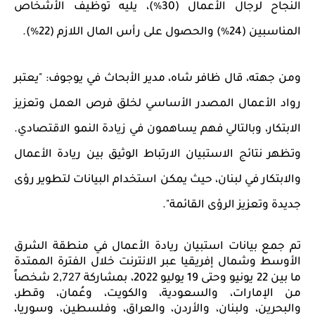
النجاح لرجال الأعمال (30٪)، يليه توظيف الأشخاص
المناسبين (24٪) والحصول على رأس المال اللازم (22٪).
ومن جهته، قال ظافر شاه، مدير الأبحاث في يوجوف: "يعتبر
رواد الأعمال المصدر الأساسي لخلق فرص العمل وتعزيز
الابتكار، وبالتالي فهم يساهمون في زيادة النمو الاقتصادي
.
وتظهر نتائج الاستبيان الارتباط الوثيق بين ريادة الأعمال
والابتكار في لبنان، حيث يمكن استخدام البيانات لتطوير رؤى
جديدة وتعزيز الرؤى القائمة".
تم جمع بيانات استبيان ريادة الأعمال في منطقة الشرق
الأوسط وشمال إفريقيا عبر الانترنت خلال الفترة الممتدة
2,727
ما بين 22 يونيو وحتى 19 يوليو 2022، بمشاركة
شخصاً
من الإمارات، والسعودية، والكويت، وعُمان، وقطر،
والبحرين، ولبنان، والأردن، والعراق، وفلسطين، وسوريا،