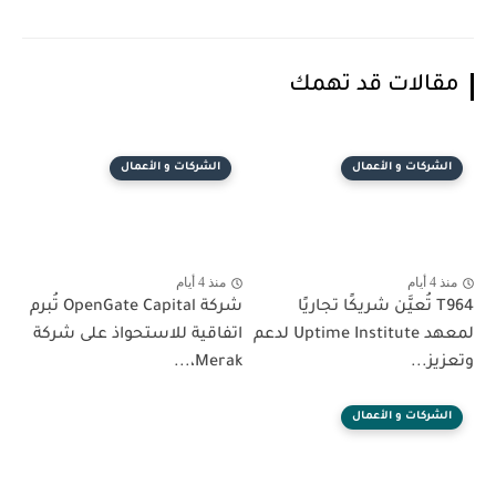
مقالات قد تهمك
الشركات و الأعمال
الشركات و الأعمال
منذ 4 أيام
منذ 4 أيام
T964 تُعيَّن شريكًا تجاريًا
شركة OpenGate Capital تُبرم
لمعهد Uptime Institute لدعم
اتفاقية للاستحواذ على شركة
وتعزيز...
Merak،...
الشركات و الأعمال