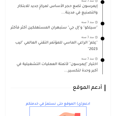
منذ 3 سنة
إيمرسون تضع حجر الأساس لمركزٍ جديد للابتكار
والتصنيع في مدينة...
منذ 3 سنة
"سيلكو" و"إل جي" ستبهران المستهلكين أكثر فأكثر
منذ 3 سنة
"عِلم" الراعي الماسي للمؤتمر التقني العالمي "ليب
2023"
منذ 3 سنة
اختيار "إيمرسون" لأتمتة العمليات التشغيلية في
أكبر وحدة لتكسير...
أدعم الموقع
ادعم(ي) الموقع حتى نستمرّ في خدمتكم