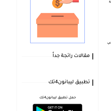
ة
 متوفرة في
مقالات رائجة جداً
تطبيق ليبانون4تك
حمل تطبيق ليبانون4تك