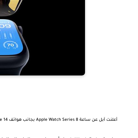
أعلنت آبل عن ساعة Apple Watch Series 8 بجانب هواتف iPhone 14 والجيل الثاني من سماعة AirPods Pro.