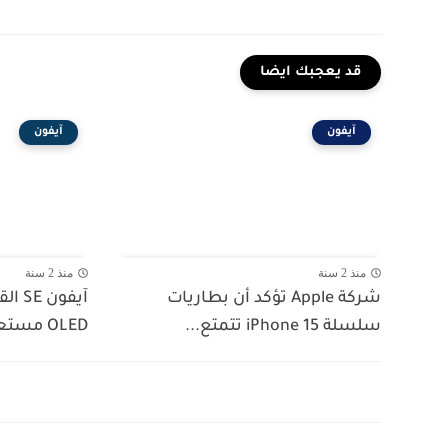
قد يعجبك ايضا
آيفون
آيفون
منذ 2 سنة
منذ 2 سنة
شركة Apple تؤكد أن بطاريات
سلسلة iPhone 15 تتمتع...
OLED مستعارة من آيفون...