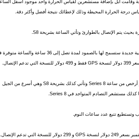
من الحافة إلى الحافة وقامت آبل بإضافة مستشعرين لقياس الحرارة واحد موجود أسفل الساع
س درجة الحرارة المحيطة وذلك لإعطائك نتيجة أفضل وأكثر دقة.
يث يتم الإتصال بالطوارئ وتأتي الساعة بشريحة S8.
بطارية الساعة تستطيع الصمود لمدة 16 ساعة ولكن هناك وضعية جديدة ستسمح لها بالصمود لمدة تصل إلى 36 ساعة والساعة
كذلك أعلنت آبل عن ساعة Apple Watch SE والتي تتوفر بسعر أرخص من ساعة Series 8 وتأتي كذلك بشريحة S8 وهي أسرع من الجيل