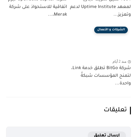
لمعهد Uptime Institute لدعم
اتفاقية للاستحواذ على شركة
وتعزيز...
Merak،...
الشركات و الأعمال
منذ 2 أيام
شركة BitGo تطلق خدمة Link،
لتمنح المؤسسات شبكةً
واحدة...
تعليقات
إرسال تعليق