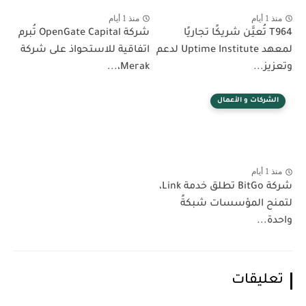
منذ 1 أيام
منذ 1 أيام
T964 تُعيَّن شريكًا تجاريًا
شركة OpenGate Capital تُبرم
لمعهد Uptime Institute لدعم
اتفاقية للاستحواذ على شركة
وتعزيز...
Merak،...
الشركات و الأعمال
منذ 1 أيام
شركة BitGo تطلق خدمة Link،
لتمنح المؤسسات شبكةً
واحدة...
تعليقات