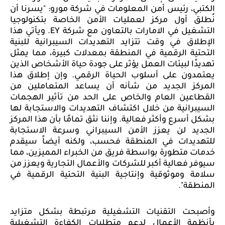
الكتبي، رئيس أمن المعلومات في شركة مورو: "يسرنا أن
نُطلق أول مركز لعمليات الأمن الخاصة بتكنولوجيا
التشغيل في الامارات بالتعاون مع شركة
EY
. ويأتي هذا
الإطلاق في وقت تتزايد التهديدات السيبرانية للبنية
التحتية الرقمية في المنطقة بمعدلات كبيرة، مما يمثل
تهديدًا لبيئات العمل يؤثر على جودة حياة الأشخاص الذين
يعتمدون على أسلوب الحياة الرقمي. وإن إطلاق هذا
المركز الجديد من شأنه أن يساعد المتعاملين من
القطاعين العام والخاص على الحد من تأثير الهجمات
السيبرانية من خلال اكتشاف التهديدات والاستجابة لها
بشكل أسرع وأكثر فعالية. وإننا نثق تمامًا بأن هذا المركز
الجديد لن يعزز الأمن السيبراني وسرعة الاستجابة
للتهديدات في المنطقة فحسب، ولكنه أيضاً سيقدم
خدمات متطورة بواسطة فريق من الخبراء المميزين، مما
سيوفر فعالية أكبر للشركات والأعمال التجارية ويعزز من
سلامة وموثوقية وإنتاجية البنية التحتية الرقمية في
المنطقة".
وأصبحت التقنيات التشغيلية مرتبطة بشكل متزايد
بأنظمة الأعمال لدعم متطلبات الكفاءة التشغيلية