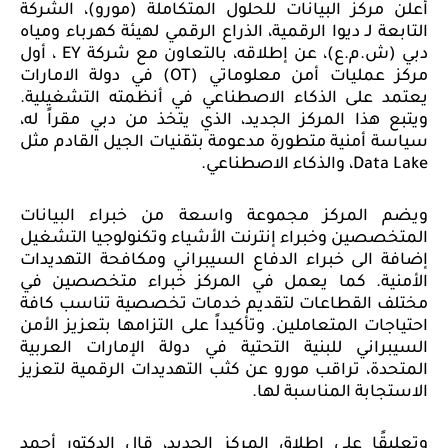
أعلن مركز البيانات للحلول المتكاملة (مورو)، الشركة
التابعة لـ ديوا الرقمية، الذراع الرقمي لهيئة كهرباء ومياه
دبي (ش.م.ع)، عن إطلاقه، بالتعاون مع شركة
EY
، أول
مركز عمليات أمن معلوماتي (
OT
) في دولة الامارات
يعتمد على الذكاء الاصطناعي في أنظمته التشغيلية.
ويتبع هذا المركز الجديد، الذي يتخذ من دبي مقراً له،
سياسة أمنية متطورة مدعومة بتقنيات الجيل القادم مثل
Data Lake
، والذكاء الاصطناعي.
ويضم المركز مجموعة واسعة من خبراء البيانات
المتخصصين وخبراء إنترنت الأشياء وتكنولوجيا التشغيل
إضافة الى خبراء الدفاع السيبراني ومكافحة التهديدات
الأمنية. كما يعمل في المركز خبراء متخصصين في
مختلف القطاعات لتقديم خدمات تخصصية تناسب كافة
احتياجات المتعاملين. وتأكيداً على التزامها بتعزيز الأمن
السيبراني للبنية التحتية في دولة الإمارات العربية
المتحدة، تراقب مورو عن كثب التهديدات الرقمية لتعزيز
الاستجابة المناسبة لها.
وتعليقًا على إطلاق المركز الجديد، قال الدكتور أحمد