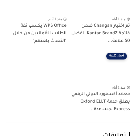
منذ 1 أيام
منذ 1 أيام
تم اختيار Changan ضمن
WPS Office يكسب ثقة
قائمة Kantar BrandZ لأفضل
الطلاب العُمانيين من خلال
50 علامة...
"التحدث بلغتهم"
أخبار تقنية
منذ 1 أيام
معهد أكسفورد الدولي الرقمي
يطلق خدمة Oxford ELLT
Express لمساعدة...
تعليقات