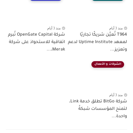
منذ 3 أيام
منذ 3 أيام
T964 تُعيَّن شريكًا تجاريًا
شركة OpenGate Capital تُبرم
لمعهد Uptime Institute لدعم
اتفاقية للاستحواذ على شركة
وتعزيز...
Merak،...
الشركات و الأعمال
منذ 3 أيام
شركة BitGo تطلق خدمة Link،
لتمنح المؤسسات شبكةً
واحدة...