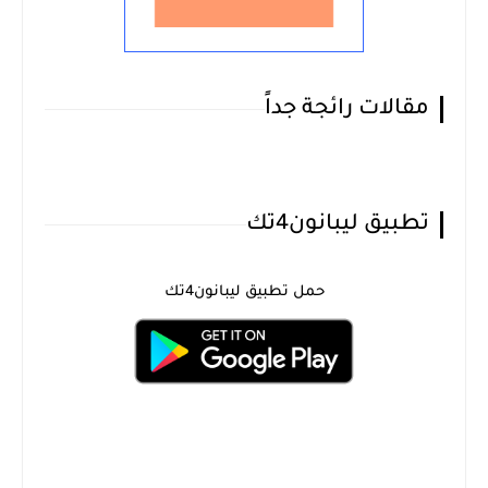
مقالات رائجة جداً
تطبيق ليبانون4تك
حمل تطبيق ليبانون4تك