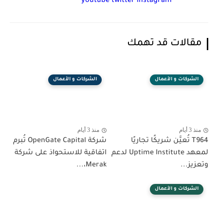
youtube
twitter
instagram
مقالات قد تهمك
الشركات و الأعمال
الشركات و الأعمال
منذ 3 أيام
منذ 3 أيام
T964 تُعيَّن شريكًا تجاريًا
شركة OpenGate Capital تُبرم
لمعهد Uptime Institute لدعم
اتفاقية للاستحواذ على شركة
وتعزيز...
Merak،...
الشركات و الأعمال