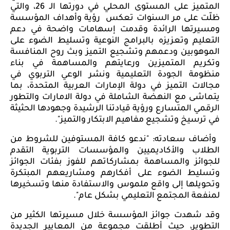
المتميز على المستوى المحلي في دورتها الـ 26، والتي
ظلّت على مر السنوات تعكس
رؤية وأهداف المؤسسة
ومسيرتها الرائدة وقدمت إسهامات واضحة في دعم
التعليم وتعزيزه بالبرامج النوعية وتسليط الضوء على
الموهوبين ودعمهم وتشجيع التميز وبث روح المنافسة
وتكريم المتميزين ورعايتهم والمساهمة في بناء
منظومة الجودة التعليمية ونشر الوعي التربوي في
مجالات التميز في دولة الإمارات العربية المتحدة، بما
يتماشى مع النهضة الشاملة في دولة الامارات والتطور
الرقمي المتسارع ورؤية قيادتنا الرشيدة وجهودها الحثيثة
في ترسيخ وتشجيع مفاهيم الابتكار والتميز".
وأضاف سعادته: "ندعو كافة المستوفين للشروط من
الطلاب والأكاديميين والمؤسسات التربوية التقدم
للجوائز والمساهمة بمشاركاتهم للفوز بفئات الجوائز
وتسليط الضوء على أفكارهم ومشاريعهم المبتكرة
وتحويلها إلى واقع ملموس والاستفادة منها وتسخيرها
لمنفعة المجتمع التعليمي بشكل عام".
وقد شهدت جوائز المؤسسة خلال مسيرتها الكثير من
التطوير، حيث أطلقت مجموعة من المعايير الجديدة