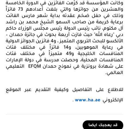
وكانت المؤسسة قد كرّمت الفائزين في الدورة الخامسة
والعشرين من جوائزها والتي بلغت أعدادهم 73 فائزاً
وذلك في حفل ضخم عقدته بداية شهر مارس الفائت
برعاية كريمة من صاحب السمو الشيخ محمد بن راشد
آل مكتوم، نائب رئيس الدولة رئيس مجلس الوزراء حاكم
دبي "رعاه الله" حيث فازت أربعة بحوث في جائزة حمدان –
الألكسو للبحث التربوي المتميز ، و4 فائزين الجوائز الدولية
في رعاية الموهوبين، و14 فائزاً في مختلف فئات
المنافسات الخليجية و49 متميزاً في مختلف فئات
المنافسات المحلية، وحصلت مدرسة في دولة الإمارات
على شهادة برونزية في نموذج حمدان
EFQM
التعليمي
العالمي.
للاطلاع على التفاصيل وكيفية التقديم عبر الموقع
الإلكتروني
www.ha.ae
.
قد يعجبك ايضا