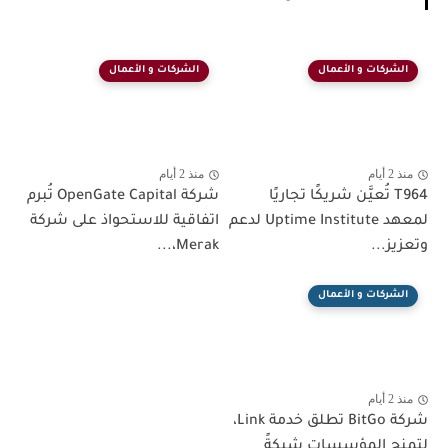
الشركات و الأعمال
الشركات و الأعمال
منذ 2 أيام
منذ 2 أيام
T964 تُعيَّن شريكًا تجاريًا
شركة OpenGate Capital تُبرم
لمعهد Uptime Institute لدعم
اتفاقية للاستحواذ على شركة
وتعزيز...
Merak،...
الشركات و الأعمال
منذ 2 أيام
شركة BitGo تطلق خدمة Link،
لتمنح المؤسسات شبكةً