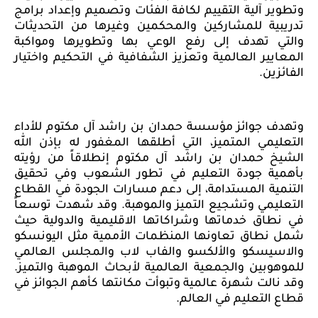
وتطوير آلية التقييم لكافة الفئات وتصميم وإعداد برامج
تدريبية للمشاركين والمحكمين وغيرها من التحديثات
والتي تهدف إلى رفع الوعي بها وتطويرها ومواكبة
المعايير العالمية وتعزيز الشفافية في التحكيم واختيار
الفائزين.
وتهدف جوائز مؤسسة حمدان بن راشد آل مكتوم للأداء
التعليمي المتميز، التي أطلقها المغفور له بإذن الله
الشيخ حمدان بن راشد آل مكتوم إنطلاقاً من رؤيته
بأهمية جودة التعليم في تطور الشعوب وفي تحقيق
التنمية المستدامة، إلى دعم مسارات الجودة في القطاع
التعليمي وتشجيع التميز والموهبة. وقد شهدت توسعاً
في نطاق خدماتها وشراكاتها الاقليمية والدولية حيث
شمل نطاق تعاونها المنظمات الأممية مثل اليونسكو
والاسيسكو والألكسو والفاب لاب والمجلس العالمي
للموهوبين والجمعية العالمية لأبحاث الموهبة والتميز.
وقد نالت شهرة عالمية وتبوأت مكانتها كأهم الجوائز في
قطاع التعليم في العالم.