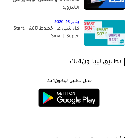
limbo x86 و تشغيل الويندوز على
الاندرويد
يناير 16, 2020
كل شيئ عن خطوط تاتش Start,
Smart, Super
تطبيق ليبانون4تك
حمل تطبيق ليبانون4تك