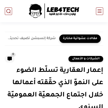
شركة إنسبشن تضيف تحديثاً جديداً على تطبيق "دردشة جيس" ليصبح...
مقالات عشوائية مختارة
0
الشركات و الأعمال
إعمار العقارية تسلّط الضوء
على النموّ الذي حقّقته أعمالها
خلال اجتماع الجمعيّة العموميّة
السنوي