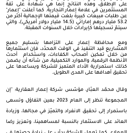
على الإطلاق، وهذه النتائج إنما هي شهادة على ثقة
المستثمرين في علامة إعمار التجارية. كما أعلنت "إعمار"
عن طلبات مبيعات كبيرة بلغت قيمتها الإجمالية أكثر من
53.2 مليار درهم إماراتي (14.5 مليار دولار أمريكي)، والتي
سيتمّ تسجيلها كإيرادات خلال السنوات المقبلة.
ومع محافظة إعمار على التزامها بتسليم جميع
المشاريع قيد التنفيذ في الوقت المحدّد، فإن استثمارها
من خلال تمكين أصحاب الكفاءات، واستخدام
أحدث
الأنظمة الرقمية، والموارد التكميلية، من شأنه أن يضمن
كذلك استمرارية الأداء المتميز للشركة ويساعدها على
تحقيق أهدافها على المدى الطويل.
وقال محمّد العبّار، مؤسّس شركة إعمار العقارية: "إن
المجموعة تنظر إلى العام 2023 بعين التفاؤل وتسعى
باستمرار إلى تحقيق الانفراد والتميّز في مجالها، وزيادة
العائد على الاستثمار بالنسبة لمساهمينا، وتعزيز رضا
العملاء. كما تعمل الشركة بدأب على زيادة حصتها في