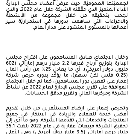
لجمعيّتها العموميّة، حيث عرض أعضاء مجلس الإدارة
الأداء المتميز الذي حقّقته الشركة خلال عام 2022، والذي
نجحت بتحقيقه من خلال مجموعة من الأنشطة
والاجراءات التي ساهمت بدورها في استمراريّة سير
أعمالها بالمستوى المنشود على مدار العام.
وخلال الاجتماع،
صادق المساهمون على اقتراح مجلس
الإدارة بتوزيع أرباح قدرها 2.2 مليار درهم إماراتي (602
مليون دولار أمريكي)، أي ما يعادل 25٪ من رأس المال
(0.25 فلس لكلّ سهم)،
ما يؤكّد بدوره حرص شركة
إعمار على تفعيل دور المساهمين، كما تم خلال الاجتماع
الموافقة على تقرير مجلس الإدارة لعام 2022 عن نشاط
الشركة ومركزها المالي وتقرير مدقّق الحسابات.
وتحرص إعمار على ارضاء المستثمرين من خلال تقديم
أفضل خدمة للعملاء والريادة في الابتكار في جميع
المنتجات والخدمات التي تقدّمها الشركة. وهو ما أدّى إلى
تحقيق الشركة مبيعات عقارية في عام 2022 بلغت 35.1
مليار درهم إماراتي (9.5 مليار دولار أمريكي) وهي الأعلى