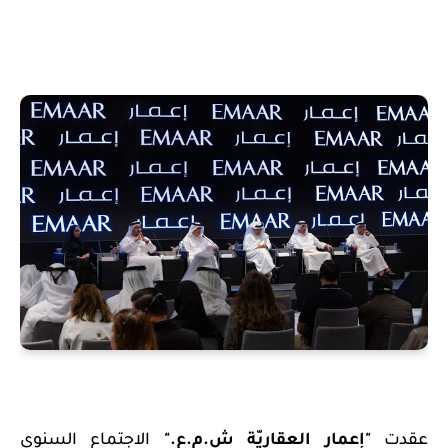
عقدت
"إعمار العقاريّة ش.م.ع."
الاجتماع السنوي