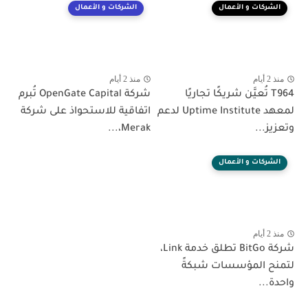
الشركات و الأعمال
الشركات و الأعمال
منذ 2 أيام
منذ 2 أيام
T964 تُعيَّن شريكًا تجاريًا
شركة OpenGate Capital تُبرم
لمعهد Uptime Institute لدعم
اتفاقية للاستحواذ على شركة
وتعزيز...
Merak،...
الشركات و الأعمال
منذ 2 أيام
شركة BitGo تطلق خدمة Link،
لتمنح المؤسسات شبكةً
واحدة...