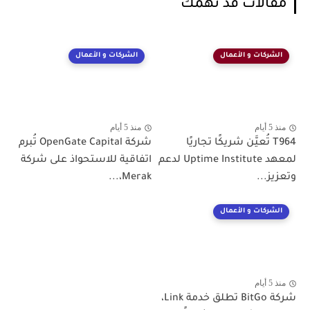
مقالات قد تهمك
الشركات و الأعمال
الشركات و الأعمال
منذ 5 أيام
منذ 5 أيام
T964 تُعيَّن شريكًا تجاريًا
شركة OpenGate Capital تُبرم
لمعهد Uptime Institute لدعم
اتفاقية للاستحواذ على شركة
وتعزيز...
Merak،...
الشركات و الأعمال
منذ 5 أيام
شركة BitGo تطلق خدمة Link،