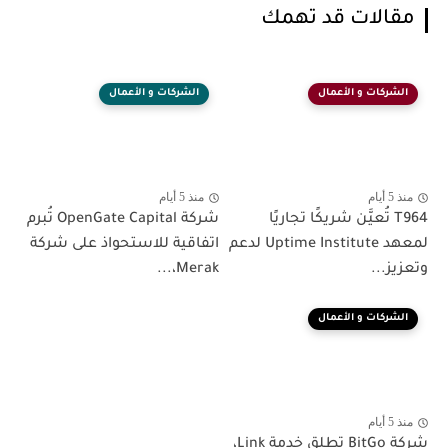
مقالات قد تهمك
الشركات و الأعمال
الشركات و الأعمال
منذ 5 أيام
منذ 5 أيام
T964 تُعيَّن شريكًا تجاريًا
شركة OpenGate Capital تُبرم
لمعهد Uptime Institute لدعم
اتفاقية للاستحواذ على شركة
وتعزيز...
Merak،...
الشركات و الأعمال
منذ 5 أيام
شركة BitGo تطلق خدمة Link،