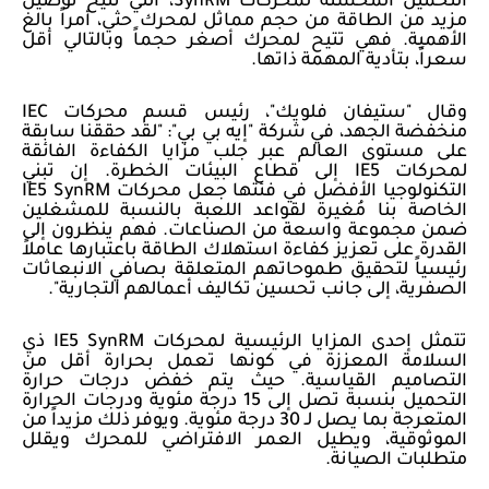
التحميل المحسنة لمحركات
SynRM
، التي تتيح توصيل
مزيد من الطاقة من حجم مماثل لمحرك حثي، أمراً بالغ
الأهمية. فهي تتيح لمحرك أصغر حجماً وبالتالي أقل
سعراً، بتأدية المهمة ذاتها.
وقال "ستيفان فلويك"، رئيس قسم محركات
IEC
منخفضة الجهد، في شركة "إيه بي بي": "لقد حققنا سابقة
على مستوى العالم عبر جلب مزايا الكفاءة الفائقة
لمحركات
IE5
إلى قطاع البيئات الخطرة. إن تبني
التكنولوجيا الأفضل في فئتها جعل محركات
IE5 SynRM
الخاصة بنا مُغيرة لقواعد اللعبة بالنسبة للمشغلين
ضمن مجموعة واسعة من الصناعات. فهم ينظرون إلى
القدرة على تعزيز كفاءة استهلاك الطاقة باعتبارها عاملاً
رئيسياً لتحقيق طموحاتهم المتعلقة بصافي الانبعاثات
الصفرية، إلى جانب تحسين تكاليف أعمالهم التجارية".
تتمثل إحدى المزايا الرئيسية لمحركات
IE5 SynRM
ذي
السلامة المعززة في كونها تعمل بحرارة أقل من
التصاميم القياسية. حيث يتم خفض درجات حرارة
التحميل بنسبة تصل إلى 15 درجة مئوية ودرجات الحرارة
المتعرجة بما يصل لـ 30 درجة مئوية. ويوفر ذلك مزيداً من
الموثوقية، ويطيل العمر الافتراضي للمحرك ويقلل
متطلبات الصيانة.