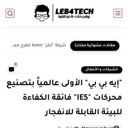
شركة "آنكر" Anker تطرح مجموعة جديدة من شواحن USB-C عالية...
مقالات عشوائية مختارة
0
الشركات و الأعمال
"إيه بي بي" الأولى عالمياً بتصنيع
محركات "IE5" فائقة الكفاءة
للبيئة القابلة للانفجار