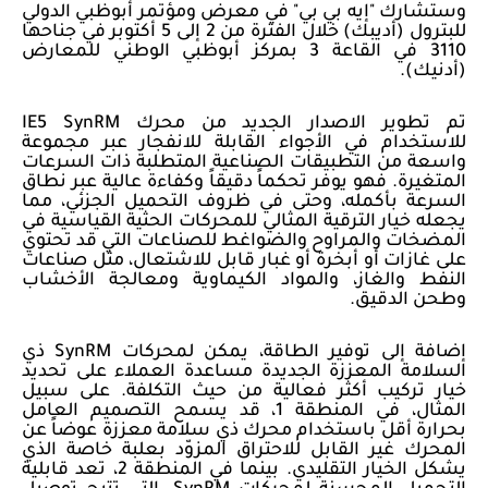
وستشارك "إيه بي بي" في معرض ومؤتمر أبوظبي الدولي
للبترول (أديبك) خلال الفترة من 2 إلى 5 أكتوبر في جناحها
3110 في القاعة 3 بمركز أبوظبي الوطني للمعارض
(أدنيك).
تم تطوير الاصدار الجديد من محرك
IE5 SynRM
للاستخدام في الأجواء القابلة للانفجار عبر مجموعة
واسعة من التطبيقات الصناعية المتطلبة ذات السرعات
المتغيرة. فهو يوفر تحكماً دقيقاً وكفاءة عالية عبر نطاق
السرعة بأكمله، وحتى في ظروف التحميل الجزئي، مما
يجعله خيار الترقية المثالي للمحركات الحثية القياسية في
المضخات والمراوح والضواغط للصناعات التي قد تحتوي
على غازات أو أبخرة أو غبار قابل للاشتعال، مثل صناعات
النفط والغاز، والمواد الكيماوية ومعالجة الأخشاب
وطحن الدقيق.
إضافة إلى توفير الطاقة، يمكن لمحركات
SynRM
ذي
السلامة المعززة الجديدة مساعدة العملاء على تحديد
خيار تركيب أكثر فعالية من حيث التكلفة. على سبيل
المثال، في المنطقة 1، قد يسمح التصميم العامل
بحرارة أقل باستخدام محرك ذي سلامة معززة عوضاً عن
المحرك غير القابل للاحتراق المزوّد بعلبة خاصة الذي
يشكل الخيار التقليدي. بينما في المنطقة 2، تعد قابلية