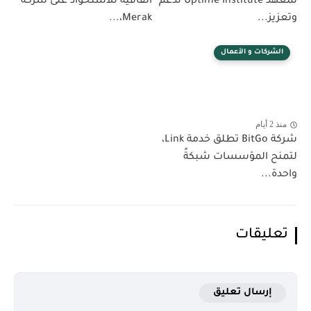
لمعهد Uptime Institute لدعم
اتفاقية للاستحواذ على شركة
وتعزيز...
Merak،...
الشركات و الأعمال
منذ 2 أيام
شركة BitGo تطلق خدمة Link،
لتمنح المؤسسات شبكةً
واحدة...
تعليقات
إرسال تعليق