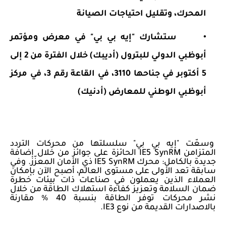
المحرك، وتقليل احتياجات الصيانة
•
ستشارك "إيه بي بي" في معرض ومؤتمر
أبوظبي الدولي للبترول (أديبك) خلال الفترة من 2 إلى
5 أكتوبر في جناحها 3110، في القاعة رقم 3، في مركز
أبوظبي الوطني للمعارض (أدنيك)
وسعّت "إيه بي بي" سلسلتها من محركات التردد
المتزامن
IE5 SynRM
الحائزة على جوائز من خلال إضافة
جديدة بالكامل: محرك
IE5 SynRM
ذي الأمان المعزّز. وفي
سابقة تعد الأولى على مستوى العالم، أصبح الآن بإمكان
العملاء الذين يعملون في صناعات ذات بيئات خطرة
ضمان السلامة وتعزيز كفاءة استهلاك الطاقة من خلال
نشر محركات توفر الطاقة بنسبة 40 % مقارنة
بالاصدارات القديمة من نوع
IE3
.