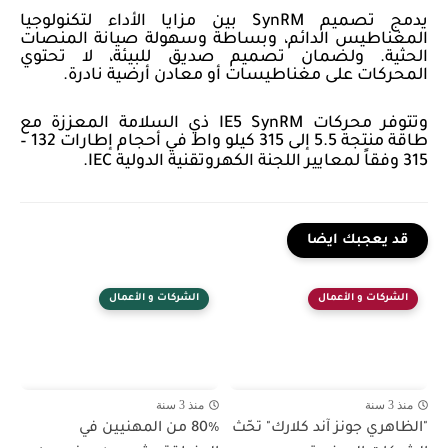
يدمج تصميم
SynRM
بين مزايا الأداء لتكنولوجيا
المغناطيس الدائم، وبساطة وسهولة صيانة المنصات
الحثية. ولضمان تصميم صديق للبيئة، لا تحتوي
المحركات على مغناطيسات أو معادن أرضية نادرة.
وتتوفر محركات
IE5 SynRM
ذي السلامة المعززة مع
طاقة منتجة 5.5 إلى 315 كيلو واط في أحجام إطارات 132 –
315 وفقاً لمعايير اللجنة الكهروتقنية الدولية
IEC
.
قد يعجبك ايضا
الشركات و الأعمال
الشركات و الأعمال
منذ 3 سنة
منذ 3 سنة
"الظاهري جونز آند كلارك" تحّث
80٪ من المهنيين في