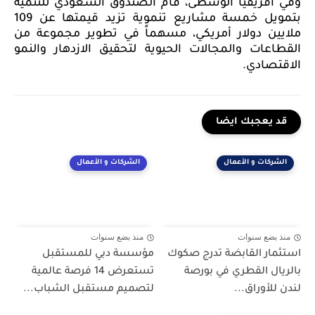
وفي أفريقيا الوسطى، قام الصندوق السعودي للتنمية
بتمويل خمسة مشاريع تنموية تزيد قيمتها عن 109
ملايين دولار أمريكي، مسهماً في تطوير مجموعة من
القطاعات والمجالات الحيوية لتحقيق الازدهار والنمو
الاقتصادي.
قد يعجبك ايضا
الشركات و الأعمال
الشركات و الأعمال
منذ بضع سنوات
منذ بضع سنوات
استثمار القابضة تدرج صكوك
مؤسسة دبي للمستقبل
بالريال القطري في بورصة
تستعرض 14 فرصة عالمية
لندن للأوراق...
لتصميم مستقبل الشباب...