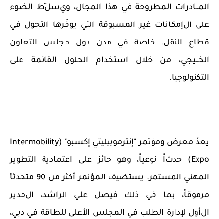
المبادرات
المطروحة في هذا المجال، وي
سل
ط الضوء
على
ال
إمكانات
غير المسبوقة التي يوفّرها
التحول
في
قطاع النقل،
خاصة
في مدن دول مجلس التعاون
الخليجي
،
من خلال
استخدام
الحلول القائمة على
التكنولوجيا.
يعدّ
معرض
ومؤتمر "إنترموبيليتي إكسبو" (
Intermobility
Expo
)
حدث
اً نوعياً، وهو حائز على اعتمادية التطوير
المهني المستمر. يستضيف المؤتمر
أكثر من 90 متحدثا
مرموقاً
،
بما في ذلك
فيصل علي الراشد،
ال
مدير
ال
أول
لإدارة الطلب في
المجلس الأعلى للطاقة
في دبي،