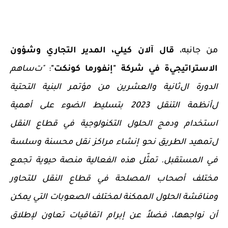
من جانبه،
قال آلان كيلي،
المدير التجاري و
شؤون
الاستراتيجي
ة
في
شركة "
إنفورما كونكت
"
:
"ت
ساهم
الدورة ال
ثانية والعشرين
من مؤتمر البنية التحتية
ل
أنظمة ا
لتنقل 2023
بتسليط الضوء
على أهمية
استخدام ودمج
الحلول التكنولوجية
في
قطاع النقل
ل
تمهيد الطريق نحو إنشاء مراكز نقل
محسنة و
سلسة
في المستقبل.
تمثّل هذه الفعالية
منصة حيوية
تجمع
مختلف أصحاب المصلحة في قطاع النقل
للتحاور
و
مناقشة الحلول
الممكنة لمختلف الصعوبات
التي
يمكن
أن
نواجهها
،
فضلاً عن إبرام اتفاقيات
تعاون
لإطلاق