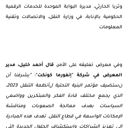
و
ثريا الحارثي، مدير
ة
البوابة الموحدة للخدمات الرقمية
الحكومية بالإنابة،
في
وزارة النقل،
و
الاتصالات وتقنية
المعلومات
وفي معرض تعليقه على الأمر،
قال أحمد خليل، مدير
المعرض في
شركة "
إنفورما كونكت
"
:
"
يشرفنا أن
ن
ستضيف
مؤتمر البنية التحتية ل
أنظمة ا
لتنقل 2023،
الذي يجمع
مختلف
قادة الفكر والمبتكرين و
واضعي
السياسات
بهدف
معالجة الصعوبات و
مناقشة
الإمكانات
الواسعة
في قطاع النقل.
تهدف
هذه المبادرة
إلى
تعزيز الشراكات واستكشاف الحلول
الجديدة
التي