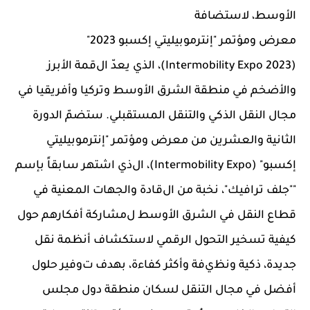
الأوسط، لاستضافة
معرض
ومؤتمر
"
إنترموبيليتي
إكسبو
2023
"
(
Intermobility Expo 2023
)
،
الذي يعدّ ال
قمة
الأبرز
والأضخم
في
منطقة
الشرق الأوسط وتركيا وأفريقيا
في
مجال ا
لنقل الذكي والتنقل المستقبلي.
ستضمّ الدورة
الثانية والعشرين من معرض ومؤتمر "إنترموبيليتي
إكسبو"
(
Intermobility Expo
)
، ال
ذي اشتهر سابقاً بإسم
"
"جلف ترافيك"،
نخبة من ال
قادة
والجهات المعنية في
قطاع
النقل في الشرق الأوسط ل
مشاركة أفكارهم
حول
كيفية تسخير
التحول الرقمي لاستكشاف أنظمة نقل
جديدة، ذكية
ونظ
ي
فة و
أكثر
كفاءة
،
بهدف
ت
وفير
حلول
أفضل في مجال
التنقل لسكان منطقة دول مجلس