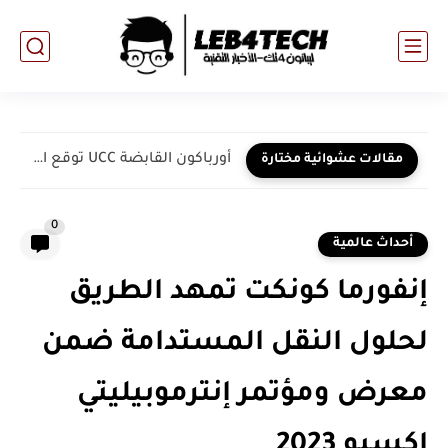
أورباكون القابضة UCC توقع اتفاقية نهائية مع COBOD الدنماركية لشراء...
مقالات عشوائية مختارة
0
أحداث عالمية
إنفورما كونكت تمهد الطريق
لحلول النقل المستدامة ضمن
معرض ومؤتمر إنترموبيليتي
إكسبو 2023