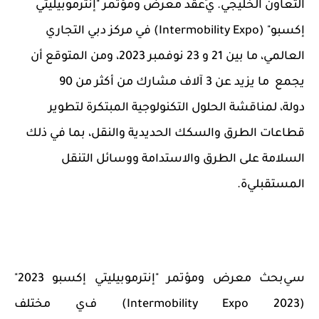
التعاون الخليجي. ي
عقد معرض
ومؤتمر "إنترموبيليتي
إكسبو" (
Intermobility Expo
)
في مركز دبي التجاري
العالمي،
ما بين
21
و
23 نوفمبر 2023، و
من المتوقع أن
يجمع
ما يزيد عن 3 آلاف
مشارك من أكثر من 90
دولة
،
لمناقشة
الحلول التكنولوجية المبتكرة لتطوير
قطاعات الطرق والسكك الحديدية والنقل، بما في ذلك
السلامة على الطرق والاستدامة و
وسائل
التنقل
المستقبلي
ة
.
سي
بحث
معرض
ومؤتمر "
إنترموبيليتي
إكسبو
2023
"
(
Intermobility Expo 2023
) ف
ي
مختلف