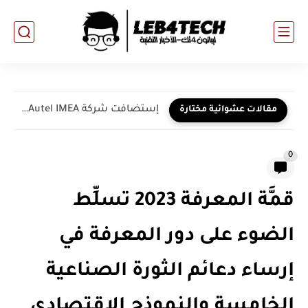
إستضافت شركة Autel IMEA قمة شركائها السنوية، وأطلقت شواحن السيارات...
مقالات عشوائية مختارة
0
قمَّة المعرفة 2023 تسلِّط
الضوء على دور المعرفة في
إرساء دعائم الثورة الصناعية
الخامسة والنموذج الاقتصادي