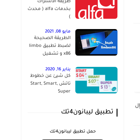
طريقة الأشتراك
بخدمات alfa ( محدث
)
مايو 08, 2021
الطريقة الصحيحة
لضبط تطبيق limbo
x86 و تشغيل
الويندوز على الاندرويد
يناير 16, 2020
كل شيئ عن خطوط
تاتش Start, Smart,
Super
إل
تطبيق ليبانون4تك
حمل تطبيق ليبانون4تك