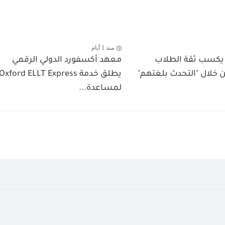
منذ 1 أيام
WPS Offic يكسب ثقة الطلاب
معهد أكسفورد الدولي الرقمي
ن خلال "التحدث بلغتهم"
يطلق خدمة Oxford ELLT Express
لمساعدة...