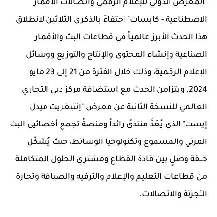
"المعرض الدولي للإعلام الرقمي واتصالات الأقمار
الاصطناعية - كابسات"
احتفاءً بالذكرى الثلاثين لانطلاق
هذا الحدث
الأبرز عالمياً في قطاعات البث والأقمار
الصناعية وإنشاء المحتوى والإنتاج والتوزيع ووسائل
الإعلام الرقمية، وذلك خلال الفترة من 21 إلى 23 مايو
2024. ويتزامن الحدث
مع
استضافة مركز دبي التجاري
العالمي للنسخة الثانية من معرض "إنتيغريت ميدل
إيست" الذي يُعَدُّ منتدىً رائداً ومنصةً
تجمع أخصائيي
البث
المرئي والمسموع وتكنولوجيا الوسائط، حيث يُشكّل
حلقة وصلٍ بين قادة القطاع ومشتري الحلول المتكاملة
من قطاعات التعليم والإعلام والترفيه والضيافة وتجارة
التجزئة والاتصالات.