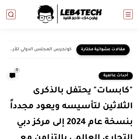
كونجرس المجلس الدولي للأرشيف ينظم ندوته الافتراضية الخاصة بالبرنامج العلمي...
مقالات عشوائية مختارة
0
أحداث عالمية
"كابسات" يحتفل بالذكرى
الثلاثين لتأسيسه ويعود مجدداً
بنسخة عام 2024 إلى مركز دبي
التجاري العالمي بالتزامن مع