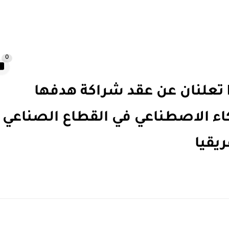
0
شركتا Armada وEdarat Group تعلنان عن عقد شراكة هدفها
اء الاصطناعي في القطاع الصناعي
يقيا