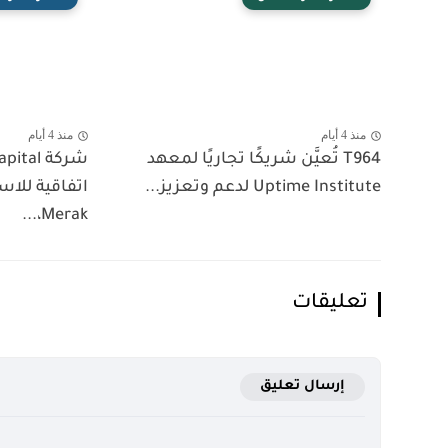
منذ 4 أيام
منذ 4 أيام
T964 تُعيَّن شريكًا تجاريًا لمعهد
Uptime Institute لدعم وتعزيز...
اتفاقية للا
Merak،...
تعليقات
إرسال تعليق