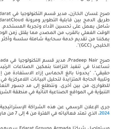
صرح غسان الخازن، مدير قسم التكنولوجيا في
darat
طريق الدمج بين قابلية التطوير ومرونة
daratCloud
شامل يعمل على تحسين الأداء وتجربة المستخدم. كم
الوقت الفعلي بالقرب من المصدر، مما يقلل زمن الوص
يمكننا من تقديم خدمة سحابية شاملة سلسة وأكثر أم
الخليجي (
GCC
)".
صرح
Pradeep Nair
، مدير قسم التكنولوجيا في
ada
تساعدنا في تنفيذ التزامنا بتمكين الصناعات الرئ
حقيقي". "يحدونا بالغ الحماس إزاء الاستفادة من إ
وتلبية الحاجة المتزايدة لتحليل البيانات اللامركزي
للطوارئ، من بين أخرى. ونتطلع إلى مد جسور التعا
التنبؤية في المواقع الصناعية النائية في منطقة الش
جرى الإعلان الرسمي عن هذه الشراكة الإستراتيجية،
2024
، الذي تمتد فعالياته في الفترة من 4 إلى 7 من مارس في الرياض بالمملكة العربية السعودية.
وستواصل شركتا
Armada
و
Edarat Group
سعيهما ا