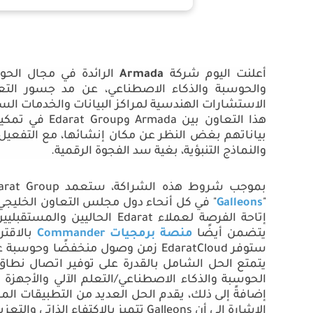
أعلنت اليوم شركة
Armada
الرائدة في مجال الحو
والحوسبة والذكاء الاصطناعي، عن مد جسور الت
الاستشارات الهندسية لمراكز البيانات والخدمات ا
هذا التعاون بين
Armada
و
Edarat Group
في تمكين
بياناتهم بغض النظر عن مكان إنشائها، مع التفعيل ا
والنماذج التنبؤية، بغية سد الفجوة الرقمية.
بموجب شروط هذه الشراكة، ستعمد
arat Group
"
Galleons
" في كل أنحاء دول مجلس التعاون الخليجي
إتاحة الفرصة لعملاء
Edarat
الحاليين والمستقبليي
يتضمن أيضًا
منصة برمجيات
Commander
بالاقت
ستوفر
EdaratCloud
زمن وصول منخفضًا وحوسبة عالي
يتمتع الحل الشامل بالقدرة على توفير اتصال نطاق ت
الحوسبة والذكاء الاصطناعي/التعلم الآلي والأجهزة 
إضافةً إلى ذلك، يقدم الحل العديد من التطبيقات الم
الإشارة إلى أن
Galleons
تتميز بالاكتفاء الذاتي والتعز