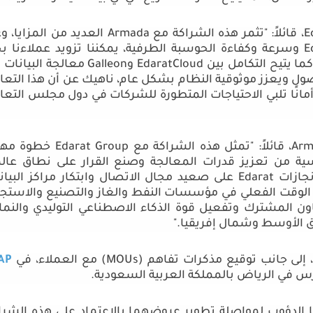
E
، قائلاً: "تثمر هذه الشراكة مع
Armada
العديد من المزايا، و
E
وسرعة وكفاءة الحوسبة الطرفية، يمكننا تزويد عملاءنا ب
ا يتيح التكامل بين
EdaratCloud
و
Galleon
معالجة البيانات 
ول ويعزز موثوقية النظام بشكل عام، ناهيك عن أن هذا التعا
انًا تلبي الاحتياجات المتطورة للشركات في دول مجلس التعا
Arm
، قائلاً: "تمثل هذه الشراكة مع
Edarat Group
خطوة مهم
يسية من تعزيز قدرات المعالجة وصنع القرار على نطاق عال
نجازات
Edarat
على صعيد مجال الاتصال وابتكار مراكز البيان
ة في الوقت الفعلي في مؤسسات النفط والغاز والتصنيع والاستجا
ون المشترك وتفعيل قوة الذكاء الاصطناعي التوليدي والنما
رق الأوسط وشمال إفريقيا."
 إلى جانب توقيع مذكرات تفاهم (
MOUs
) مع العملاء، في
AP
لدؤوب لمواصلة تطوير عروضهما بالاعتماد على هذه الشرا