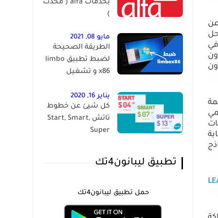
بخدمات alfa ( محدث
)
عن
حل
مايو 08, 2021
في
الطريقة الصحيحة
ون
لضبط تطبيق limbo
ون
x86 و تشغيل
الويندوز على الاندرويد
يناير 16, 2020
ة
كل شيئ عن خطوط
مي
تاتش Start, Smart,
ات
Super
بة
ذج
تطبيق ليبانون4تك
LE
حمل تطبيق ليبانون4تك
كة