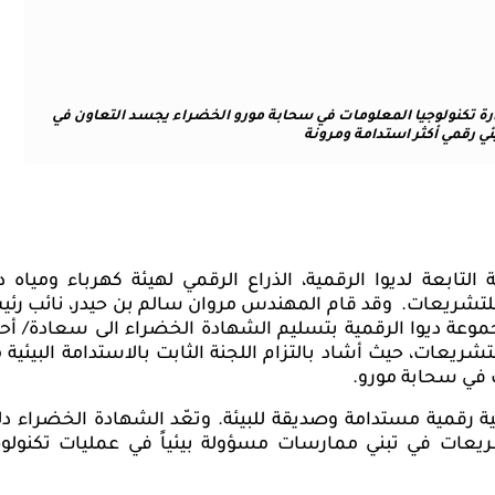
رة تكنولوجيا المعلومات في سحابة مورو الخضراء يجسد التعاون في
ي رقمي أكثر استدامة ومرونة
 التابعة لديوا الرقمية، الذراع الرقمي لهيئة كهرباء ومياه د
 للتشريعات.
وقد قام المهندس
مروان سالم بن حيدر، نائب رئ
وعة ديوا الرقمية
بتسليم الشهادة الخضراء
ا
لى سعادة/
أح
شريعات، حيث أشاد بالتزام اللجنة الثابت بالاستدامة البيئية 
 في سحابة مورو.
ة رقمية مستدامة وصديقة للبيئة. وتعّد الشهادة الخضراء دليل
شريعات في تبني ممارسات مسؤولة بيئياً في عمليات تكنولوج