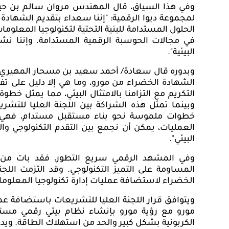
وفي هذا السياق، قال المهندس مروان سالم بن حيدر
لمجموعة ديوا الرقمية: "إننا سعداء بتقديم الشهادة 
الحلول المستدامة للبنية التحتية ل
تكنولوجيا المعلوما
في مجالات الحوسبة الرقمية المستدامة. وإننا نشيد
البيئية".
و
بدوره قال سعادة/ أحمد سعيد بن مسحار المهيري،
الشهادة الخضراء من مورو، وما هي إلا دليل على 
التكريم مع التزامنا بالامتثال البيئي، مما يمثل خط
وبينما تمثل هذه الشراكة بين اللجنة العليا للتشر
خطوات ملموسة نحو بناء مستقبل مستدام، فهي تش
العمليات، يمكن أن نجمع بين التقدم التكنولوجي وال
البيئي".
وفي المشهد الرقمي سريع التطور، فقد بات من ا
المساومة على التميز التكنولوجي. وقد التزمت اللجن
الخضراء لاستضافة عمليات إدارة تكنولوجيا المعلوما
ويتوافق قرار اللجنة العليا للتشريعات باستضافة عمل
مورو مع رؤية مورو بإنشاء نظام بيئي رقمي مستد
الكربونية بشكل كبير والحد من استهلاك الطاقة. ويد