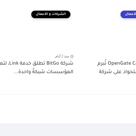
لأعمال
الشركات و الأعمال
منذ 2 أيام
شركة OpenGate Capital تُبرم
شركة BitGo تطلق خدمة
ستحواذ على شركة
المؤسسات شبكةً واحدة...