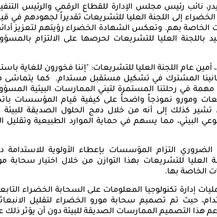
، نائب رئيس مجلس الإدارة للقطاع الرقمي والرئيس التنفي
الخضراء إلى اللجنة العليا للتشريعات تقديراً لجهودهم في قيا
ت
الخاصة بهم. وتعكس الشهادة الخضراء رؤيتهم لتعزيز أدائ
 باللجنة العليا للتشريعات لحرصها على الالتزام بالمسؤول
 أمين عام
ا
للجنة العليا للتشريعات: "إننا فخورون للغاية باستل
تفانينا المشترك في تشكيل مستقبل مستدام.
كما يتماشى ه
وة مهمة في رحلتنا المستمرة لتبني الممارسات البيئية المسؤول
يعات ومورو نموذجاً واضحاً على كيفية قيام المؤسسات باتخ
ير كذلك إلى أنه من خلال دمج الحلول الصديقة للبيئة 
وعي البيئي، مما يسهم في حماية الموارد الطبيعية وتقليل الأ
لضروري التزام المؤسسات بإعطاء الأولوية للاستدامة د
ة العليا للتشريعات بهذا التوازن من خلال اختيار سحابة مو
ت الخاصة بها.
يات إدارة تكنولوجيا المعلومات على السحابة الخضراء التابعة 
ام، حيث تم تصميم سحابة مورو الخضراء لتقليل الانبعاث
عم هذا التصميم الممارسات الصديقة للبيئة دون أن يؤثر ذلك ع