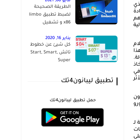
مايو 08, 2021
ذي
الطريقة الصحيحة
دة
لضبط تطبيق limbo
هم
x86 و تشغيل
ية
الويندوز على الاندرويد
يناير 16, 2020
ام
كل شيئ عن خطوط
ذا
تاتش Start, Smart,
ة.
Super
اذ
في
ثر
تطبيق ليبانون4تك
ون
حمل تطبيق ليبانون4تك
رو
لـ
ات
لى