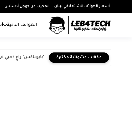
أسعار الهواتف الشائعة في لبنان
المجيب عن جوجل أدسنس
الهواتف الذكية
أن
"بايرماكس" راعٍ ذهبي 
مقالات عشوائية مختارة