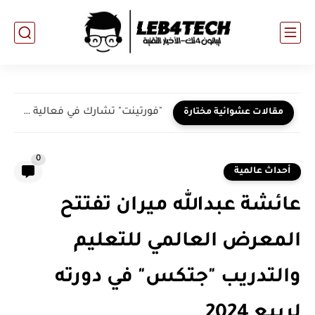
"فورتينت" تشارك في فعالية بلاك هات الشرق الأوسط وأفريقيا 2023...
مقالات عشوائية مختارة
0
أحداث عالمية
عائشة عبدالله ميران تفتتح
المعرض العالمي للتعليم
والتدريب "جتكس" في دورته
لربيع 2024