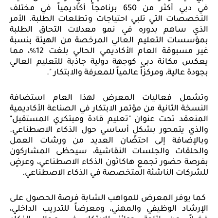
في دبي أكثر من 650 برنامجاً أكاديمياً في مختلف
التخصصات التي تلبي احتياجات وتطلعات الطلبة. الأمر
الذي ساهم بدوره في نمو معدلات التحاق الطلبة
بمؤسسات التعليم العالي المرخصة من الهيئة بنسبة
غير مسبوقة العام الأكاديمي الحالي بلغت 12٪، مما
يعكس مكانة دبي كوجهة دولية جاذبة للتعليم العالي
بجودة عالية، ومركزاً عالمياً للمعرفة والابتكار ".
وتشمل
فعاليات المعرض لهذا العام استضافة
النسخة الثانية من مؤتمر الابتكار في الصناعة الأكاديمية
المنعقد تحت عنوان "تعليم قادة ومبتكري المستقبل"
والذي يتمحور بشكلٍ أساسي حول الذكاء الاصطناعي.
وبالإضافة إلى احتضان العديد من ورشات العمل
والحلقات والجلسات النقاشية، سيحظى المشاركون
بفرصة حضور
تجمع
هاكاثون الذكاء الاصطناعي، وعرضٍ
للشركات الناشئة المتخصصة في الذكاء الاصطناعي.
كما يوفر المعرض للمواهب الشابة فرصة الحصول على
الإرشاد الوظيفي والمهني، ومعرضاً للتدريب الداخلي،