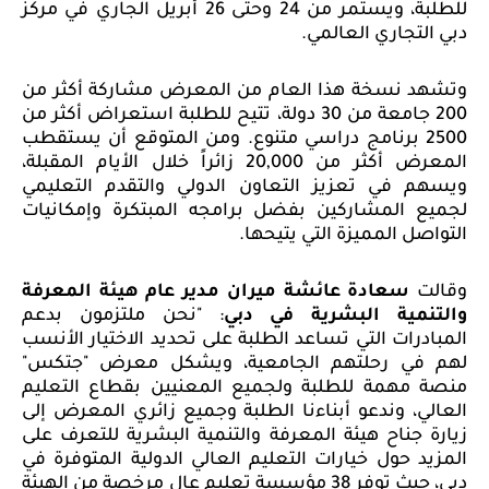
للطلبة، ويستمر من 24 وحتى 26 أبريل الجاري في مركز
دبي التجاري العالمي.
وتشهد نسخة هذا العام من المعرض مشاركة أكثر من
200 جامعة من
30
دولة، تتيح
للطلبة استعراض أكثر من
2500 برنامج دراسي متنوع. ومن المتوقع أن يستقطب
المعرض أكثر من
20,000
زائراً خلال الأيام المقبلة،
ويسهم في تعزيز التعاون الدولي والتقدم التعليمي
لجميع المشاركين بفضل برامجه المبتكرة وإمكانيات
التواصل المميزة التي يتيحها.
وقالت
سعادة عائشة ميران مدير عام هيئة المعرفة
والتنمية البشرية في دبي
: "نحن ملتزمون بدعم
المبادرات التي تساعد الطلبة على تحديد الاختيار الأنسب
لهم في رحلتهم الجامعية، ويشكل معرض "جتكس"
منصة مهمة للطلبة ولجميع المعنيين بقطاع التعليم
العالي، وندعو أبناءنا الطلبة وجميع زائري المعرض إلى
زيارة جناح هيئة المعرفة والتنمية البشرية للتعرف على
المزيد حول خيارات التعليم العالي الدولية المتوفرة في
دبي، حيث توفر 38 مؤسسة تعليم عالٍ مرخصة من الهيئة