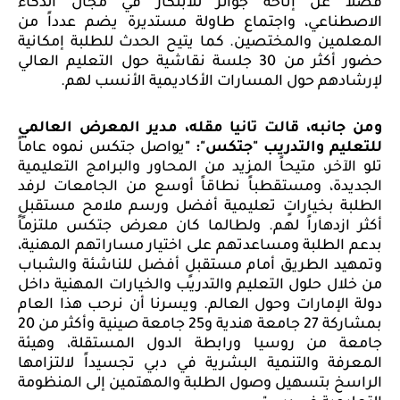
فضلاً عن إتاحة جوائز للابتكار في مجال الذكاء
الاصطناعي، واجتماع طاولة مستديرة يضم عدداً من
المعلمين والمختصين. كما يتيح الحدث للطلبة إمكانية
حضور أكثر من 30 جلسة نقاشية حول التعليم العالي
لإرشادهم حول المسارات الأكاديمية الأنسب لهم.
ومن جانبه، قالت تانيا مقله، مدير المعرض العالمي
للتعليم والتدريب "جتكس"
: "
يواصل جتكس نموه عاماً
تلو الآخر، متيحاً المزيد من المحاور والبرامج التعليمية
الجديدة، ومستقطباً نطاقاً أوسع من الجامعات لرفد
الطلبة بخياراتٍ تعليمية أفضل ورسم ملامح مستقبلٍ
أكثر ازدهاراً لهم. ولطالما كان معرض جتكس ملتزماً
بدعم الطلبة ومساعدتهم على اختيار مساراتهم المهنية،
وتمهيد الطريق أمام مستقبلٍ أفضل للناشئة والشباب
من خلال حلول التعليم والتدريب والخيارات المهنية داخل
دولة الإمارات وحول العالم. ويسرنا أن نرحب هذا العام
بمشاركة 27 جامعة هندية و25 جامعة صينية وأكثر من 20
جامعة من روسيا ورابطة الدول المستقلة، وهيئة
المعرفة والتنمية البشرية في دبي تجسيداً لالتزامها
الراسخ بتسهيل وصول الطلبة والمهتمين إلى المنظومة