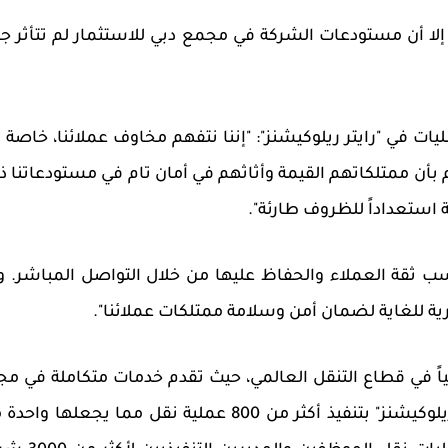
لا أن مستودعات الشركة في مجمع دبي للاستثمار لم تتأثر جر
ت في "رايتر ريلوكيشنز": "
إننا نتفهم مخاوف عملائنا، خاصة 
م بأن ممتلكاتهم القيمة وأثاثهم في أمان تام في مستودعاتنا ذ
 استعداداً للظروف طارئة".
ب ثقة العملاء والحفاظ عليها من خلال التواصل المباشر. و
ية للغاية لضمان أمن وسلامة ممتلكات عملائنا".
عباً رئيسياً في قطاع التنقل العالمي، حيث تقدم خدمات متكاملة في م
تنقل الأشخاص والأصول. وفي كل عام تقوم "رايتر ريلوكيشنز" بتنفيذ أكثر من 800 عملية نقل مما يجعلها 