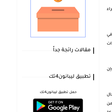
اء
في
ات
مقالات رائجة جداً
إن
تطبيق ليبانون4تك
حمل تطبيق ليبانون4تك
جال
واحدة من