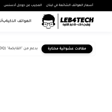
أسعار الهواتف الشائعة في لبنان
المجيب عن جوجل أدسنس
الهواتف الذكية
أن
بدعم من "القابضة" (ADQ) شركة إكسباند ماي بزنس (إي إم...
مقالات عشوائية مختارة