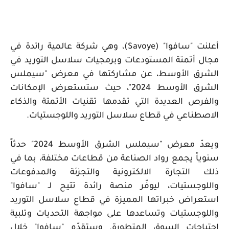
أعلنت "سافوا" (
Savoye
)، وهي شركة عالمية رائدة في
مجال أتمتة المستودعات وبرمجيات سلاسل التوريد في
الشرق الأوسط، عن مشاركتها في معرض "سيملس
الشرق الأوسط 2024"، حيث ستستعرض الإمكانات
والفرص العديدة التي تقدمها تقنيات الأتمتة والذكاء
الاصطناعي في قطاع سلاسل التوريد واللوجستيات.
ويعدّ معرض "سيملس الشرق الأوسط 2024" حدثاً
سنوياً يجمع رواد الصناعة من قطاعات مختلفة، بما في
ذلك التجارة الالكترونية والتجزئة والمدفوعات
واللوجستيات، ليوفّر منصة رائدة تتيح لـ "سافوا"
استعراض خبراتها المميزة في قطاع
سلاسل التوريد
واللوجستيات وتساعدها على مواجهة التحديات وتلبية
احتياجات السوق المتطورة. وستقدّم "سافوا" خلال