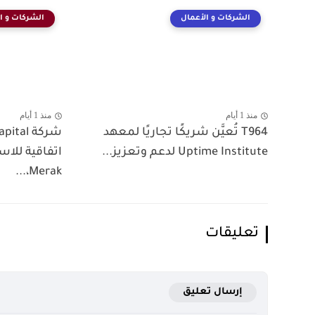
الشركات و الأعمال
الشركات و ا
منذ 1 أيام
منذ 1 أيام
T964 تُعيَّن شريكًا تجاريًا لمعهد
Uptime Institute لدعم وتعزيز...
اتفاقية للا
Merak،...
تعليقات
إرسال تعليق