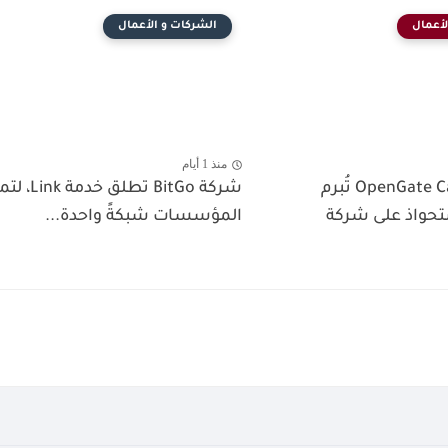
لأعمال
الشركات و الأعمال
منذ 1 أيام
شركة OpenGate Capital تُبرم
شركة BitGo تطلق خدمة
ستحواذ على شركة
المؤسسات شبكةً واحدة...