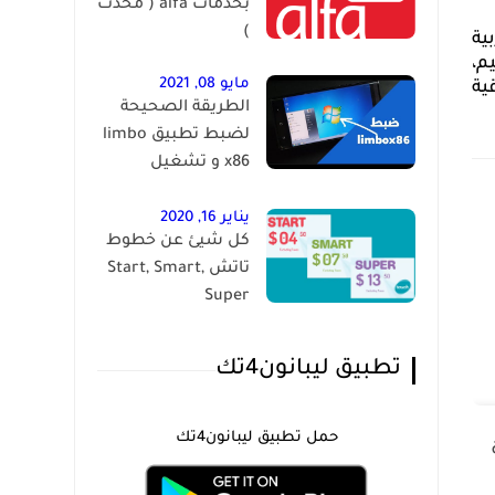
بخدمات alfa ( محدث
)
ية
م،
مايو 08, 2021
ية
الطريقة الصحيحة
لضبط تطبيق limbo
x86 و تشغيل
الويندوز على الاندرويد
يناير 16, 2020
كل شيئ عن خطوط
تاتش Start, Smart,
Super
تطبيق ليبانون4تك
حمل تطبيق ليبانون4تك