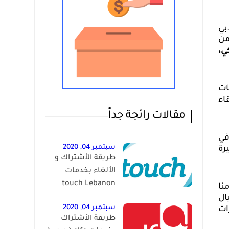
بي
من
ي،
ات
اء
مقالات رائجة جداً
في
سبتمبر 04, 2020
رة
طريقة الأشتراك و
الألغاء بخدمات
touch Lebanon
نا
ال
سبتمبر 04, 2020
ات
طريقة الأشتراك