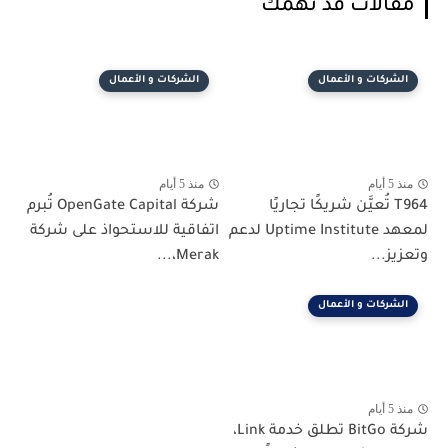
مقالات قد تهمك
الشركات و الأعمال
الشركات و الأعمال
منذ 5 أيام
منذ 5 أيام
T964 تُعيَّن شريكًا تجاريًا
شركة OpenGate Capital تُبرم
لمعهد Uptime Institute لدعم
اتفاقية للاستحواذ على شركة
وتعزيز...
Merak،...
الشركات و الأعمال
منذ 5 أيام
شركة BitGo تطلق خدمة Link،