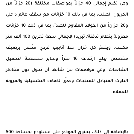
وهي تضم إجمالي 40 خزاناً بمواصفات مختلفة (20 خزاناً من
الكربون الصلب، بما في ذلك 10 خزانات مع سقف عائم داخلي
و20 خزان
اً
من الفولاذ المقاوم للصدأ، بما في ذلك 10 خزانات
معزولة بنظام تدفئة/ تبريد) لإجمالي سعة تخزين 100 ألف متر
مكعب. ويضمّ كل خزان خط أنابيب فردي متّصل برصيف
مخصص يبلغ ارتفاعه 16 متراً وعنابر مخصصة لتحميل
الشاحنات، وهي مواصفات من شأنها أن تحول دون مخاطر
التلوث المتبادل للمنتجات وتعزّز الكفاءة التشغيلية والمرونة
للعملاء.
بالإضافة إلى ذلك، يحتوي الموقع على مستودع بمساحة 500