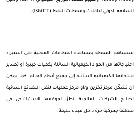
و14000 و18000" وتقييم
معهد التوزيع الكيميائي (
CDI-T
) ودليل
السلامة الدولي لناقلات ومحطات النفط (
ISGOTT
).
ستساهم المحطة بمساعدة القطاعات المحلية على استيراد
احتياجاتها من المواد الكيميائية السائلة بكميات كبيرة أو تصدير
منتجاتها الكيميائية السائلة إلى جميع أنحاء العالم. كما يمكن
أن تشكّل مركز تخزين و/أو مركز عمليات لنقل البضائع السائبة
لصالح الشركات العالمية، نظرًا لموقعها الاستراتيجي في
منطقة جمركية
حرة
داخل ميناء خليفة.