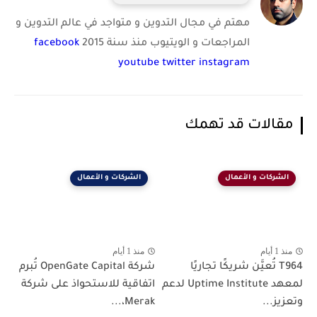
مهتم في مجال التدوين و متواجد في عالم التدوين و
المراجعات و الويتيوب منذ سنة 2015
facebook
youtube
twitter
instagram
مقالات قد تهمك
الشركات و الأعمال
الشركات و الأعمال
منذ 1 أيام
منذ 1 أيام
T964 تُعيَّن شريكًا تجاريًا
شركة OpenGate Capital تُبرم
لمعهد Uptime Institute لدعم
اتفاقية للاستحواذ على شركة
وتعزيز...
Merak،...