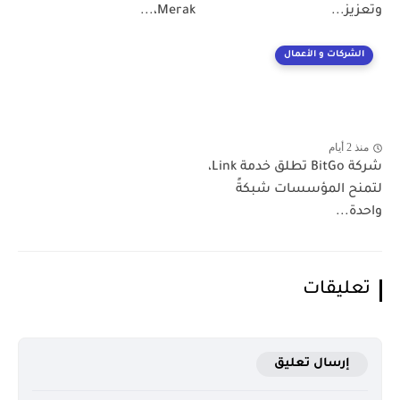
وتعزيز...
Merak،...
الشركات و الأعمال
منذ 2 أيام
شركة BitGo تطلق خدمة Link،
لتمنح المؤسسات شبكةً
واحدة...
تعليقات
إرسال تعليق