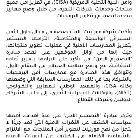
وأمن البنية التحتية الأمريكية (
CISA
)، في تعزيز أمن جميع
منتجات وخدمات شركات التنقية، من خلال وضع معايير
محددة لتصميم وتطوير البرمجيات.
وأكدت شركة فورتينت -المتخصصة في مجال حلول الأمن
السيبراني الواسعة والمتكاملة-، التزامها المستمر
بتعزيز الممارسات الأمنية في عمليات تطوير منتجاتها،
حيث إنها من أوائل الموقعين على تعهد مبادرة
"التصميم الآمن"، في تأكيد على التزامها بتعزيز ثقافة
الشفافية، مع وضع سلامة العملاء في المقام الأول،
وتتوافق هذه المبادرة مع ممارسات أمن البرمجيات
بالشركة، بما في ذلك الممارسات السابقة التي وضعتها
وكالة
CISA
، والمعهد الوطني للمعايير والتكنولوجيا
(
NIST
)، والوكالات الفيدرالية الأخرى، إلى جانب الشركاء
الدوليين وشركاء القطاع.
وتركز مبادرة "التصميم الآمن" على عدة أهداف، أهمها
سياسات الكشف عن الثغرات الأمنية التي تعد جزءًا لا
يتجزأ من نهج فورتينت لتطوير أمن المنتجات، مع الالتزام
بالشفافية الكاملة في الكشف عن الثغرات الأمنية