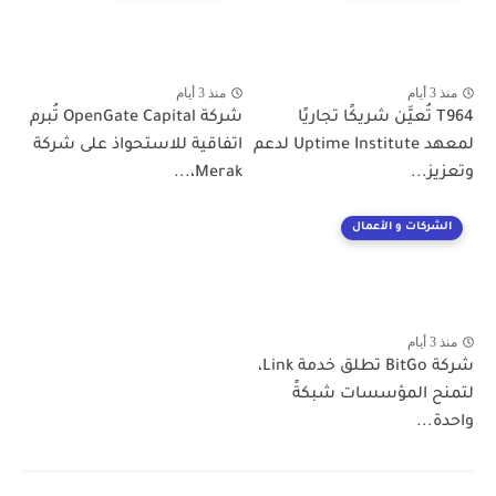
منذ 3 أيام
منذ 3 أيام
T964 تُعيَّن شريكًا تجاريًا
شركة OpenGate Capital تُبرم
لمعهد Uptime Institute لدعم
اتفاقية للاستحواذ على شركة
وتعزيز...
Merak،...
الشركات و الأعمال
منذ 3 أيام
شركة BitGo تطلق خدمة Link،
لتمنح المؤسسات شبكةً
واحدة...