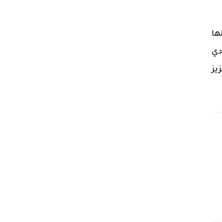
ها
دي
يز