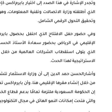
وتجدر الإشارة في هذا الصدد إلى اختيار بايرم
ا
كس كإحد
الذي أطلقته وزارة الاتصالات وتقنية المعلومات، وهو ما
وتحقيق التحول الرقمي الشامل.
و
في حضور حفل الافتتاح الذي احتفل بحصول
بايرم
الإقليمي في الرياض
بحضور سعادة الأستاذ
الحسن 
الذي
يتولى
استقطاب
الشركات
العالمية
من خلال
الاستراتيجية لهذا الحدث
.
و
أشارالحسن حمد الدين إلى أن
وزارة الاستثمار
تتش
من خلال إنشاء مقرها الإقليمي هنا، وأن
بايرم
ا
كس
تع
إن الحكومة السعودية ملتزمة تمامًا بدعم قطاع الخ
والتي فتحت إمكانات النمو الهائل في مجال التكنولوجيا 