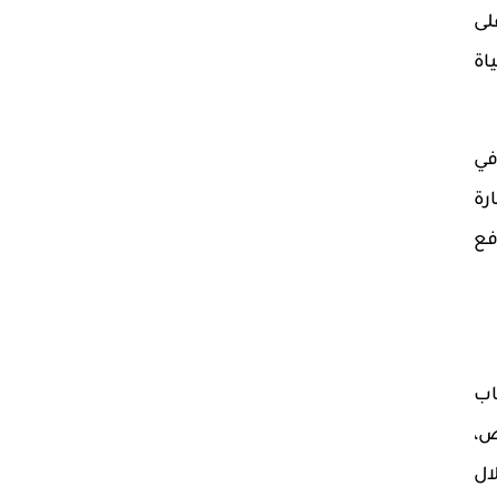
لى
اة
في
رة
فع
اب
ض،
ال