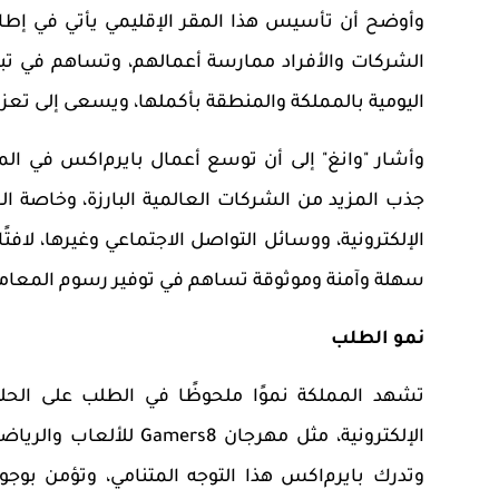
وأوضح أن تأسيس هذا المقر
الإقليمي يأتي في إطار
الشركات والأفراد ممارسة أعمالهم، وتساهم في تبس
اليومية بالمملكة والمنطقة بأكملها، ويسعى إلى تع
وأشار
"
وانغ
"
إلى أن توسع أعمال بايرم
ا
كس في المم
جذب المزيد من الشركات العالمية البارزة، وخاصة ال
الإلكترونية، ووسائل التواصل الاجتماعي وغيرها، لافت
سهلة وآمنة وموثوقة تساهم في توفير رسوم المعاملا
نمو الطلب
تشهد المملكة نموًا ملحوظًا في الطلب على الحلو
الإلكترونية، مثل مهرجان
Gamers8
للألعاب والرياضا
وتدرك بايرم
ا
كس هذا التوجه المتنامي، وتؤمن بوجود