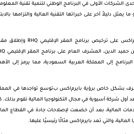
ى الشركات الأولى في البرنامج الوطني لتنمية تقنية المعلوم
 يمثل دليلاً آخر على خبراتها التقنية العالية والتزامها بالابتك
ا
كس
على ترخيص
برنامج المقر الإقليمي
RHQ
وإطلاق مقر
حميد الدين، المشرف العام على
برنامج المقر الإقليمي
HQ
البرنامج
إلى المملكة العربية السعودية، مما يرمز إلى الأهم
رف بشكل خاص برؤية
بايرم
ا
كس
ب
توسع تواجدها في الممل
د
أول شركة آسيوية في مجال التكنولوجيا المالية تقوم بذلك. ك
دمات المالية، بعد أن خضعت لإصلاحات جادة في القطاع المال
المالية، والتي تعد
بايرم
ا
كس
مثالًا رئيسيًا عليها.