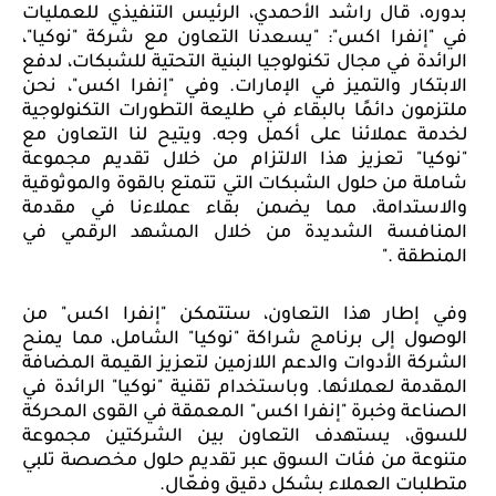
بدوره، قال راشد الأحمدي، الرئيس التنفيذي للعمليات
في "إنفرا اكس": "يسعدنا التعاون مع شركة "نوكيا"،
الرائدة في مجال تكنولوجيا البنية التحتية للشبكات، لدفع
الابتكار والتميز في الإمارات. وفي "إنفرا اكس"، نحن
ملتزمون دائمًا بالبقاء في طليعة التطورات التكنولوجية
لخدمة عملائنا على أكمل وجه. ويتيح لنا التعاون مع
"نوكيا" تعزيز هذا الالتزام من خلال تقديم مجموعة
شاملة من حلول الشبكات التي تتمتع بالقوة والموثوقية
والاستدامة، مما يضمن بقاء عملاءنا في مقدمة
المنافسة الشديدة من خلال المشهد الرقمي في
المنطقة
".
وفي إطار هذا التعاون، ستتمكن "إنفرا اكس" من
الوصول إلى برنامج شراكة "نوكيا" الشامل، مما يمنح
الشركة الأدوات والدعم اللازمين لتعزيز القيمة المضافة
المقدمة لعملائها. وباستخدام تقنية "نوكيا" الرائدة في
الصناعة وخبرة "إنفرا اكس" المعمقة في القوى المحركة
للسوق، يستهدف التعاون بين الشركتين مجموعة
متنوعة من فئات السوق عبر تقديم حلول مخصصة تلبي
متطلبات العملاء بشكل دقيق وفعّال
.