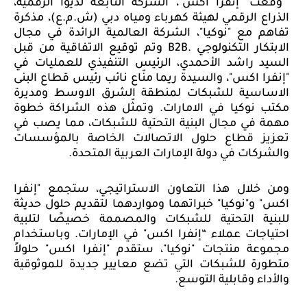
وقّعت "إنفرا اكس"، الشركة التابعة لديوا الرقمية،
الذراع الرقمي لهيئة كهرباء ومياه دبي (ش.م.ع)، مذكرة
تفاهم مع "نوكيا"، الشركة العالمية الرائدة في مجال
الابتكار التكنولوجي
B2B.
وتم توقيع الاتفاقية من قبل
السيد راشد الأحمدي، الرئيس التنفيذي للعمليات في
"إنفرا اكس"، والسيدة ريما منّاع نائب رئيس قطاع البنى
الاساسية للشبكات لمنطقة الشرق الاوسط ومديرة
مكتب نوكيا في الامارات. وتمثّل هذه الشراكة خطوة
مهمة في مجال البنية التحتية للشبكات، مما يصب في
تعزيز قطاع حلول الاتصالات الخاصة بالمؤسسات
والشركات في دولة الإمارات العربية المتحدة
.
ومن خلال هذا التعاون الاستراتيجي، ستجمع "إنفرا
اكس" و"نوكيا" خبراتهما ومواردهما لتقديم حلول حديثة
للبنية التحتية للشبكات والمصممة خصيصًا لتلبية
احتياجات عملاء “إنفرا اكس" في الإمارات. وباستخدام
مجموعة منتجات "نوكيا"، ستقدم "إنفرا اكس" حلولاً
متطورة للشبكات التي تضع معايير جديدة للموثوقية
والأداء وقابلية التوسع
.