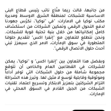
من جانبها، قالت ريما منّاع نائب رئيس قطاع البنى
الاساسية للشبكات لمنطقة الشرق الاوسط ومديرة
مكتب نوكيا في الامارات: "في "نوكيا"، نكرّس جهودنا
لدفع التحول الرقمي وتمكين الشركات من استكشاف
كامل إمكانياتها من خلال بنية تحتية قوية للشبكات.
ونحن نتطلع للتعاون مع "إنفرا اكس" لتقديم حلولنا
المتطورة في سوق الإمارات، الامر الذي سيعزز تبني
أحدث حلول الاتصال الرقمي
"
.
وبفضل هذا التعاون بين "إنفرا اكس" و "نوكيا"، يمكن
للشركات في القطاعين العام والخاص أن تتوقع
مجموعة شاملة من حلول الشبكات التي توفر أداءاً
وموثوقية وقابلية توسع لا مثيل لها. وتبرز هذه الشراكة
التزام الشركتين بتعزيز الابتكار وتسريع اعتماد تقنيات
الشبكات من الجيل القادم في السوق المحلي في
الإمارات.