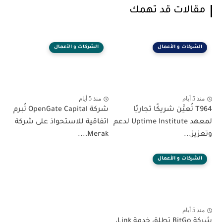
مقالات قد تهمك
الشركات و الأعمال
الشركات و الأعمال
منذ 5 أيام
منذ 5 أيام
T964 تُعيَّن شريكًا تجاريًا
شركة OpenGate Capital تُبرم
لمعهد Uptime Institute لدعم
اتفاقية للاستحواذ على شركة
وتعزيز...
Merak،...
الشركات و الأعمال
منذ 5 أيام
شركة BitGo تطلق خدمة Link،