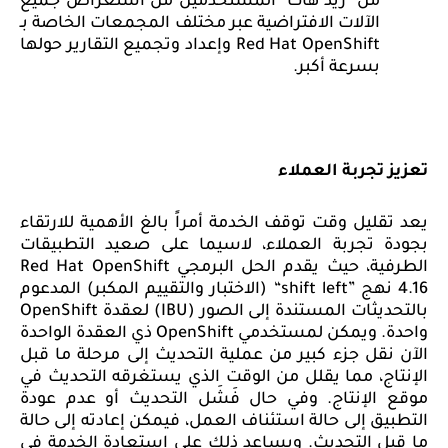
من "ريد هات" المستخدمين من استعراض جميع
الآلات الافتراضية عبر مختلف المجمعات الخاصة بـ
Red Hat OpenShift
وإعداد وتجميع التقارير حولها
بسرعة أكبر.
تعزيز تجربة العملاء
يعد تقليل وقت توقف الخدمة أمراً بالغ الأهمية للارتقاء
بجودة تجربة العملاء، لاسيما على صعيد التطبيقات
الطرفية، حيث يقدم الحل البرمجي
Red Hat OpenShift
4.16
نهج
“shift left”
(الاختبار والتقييم المكبر) المدعوم
بالتحديثات المستندة إلى الصور (
IBU
) لعقدة
OpenShift
واحدة. ويمكن لمستخدمي
OpenShift
ذي العقدة الواحدة
الآن نقل جزء كبير من عملية التحديث إلى مرحلة ما قبل
الإنتاج، مما يقلل من الوقت الذي يستغرقه التحديث في
موقع الإنتاج. وفي حال فَشَل التحديث أو عدم عودة
التطبيق إلى حالة استئناف العمل، فيمكن إعادته إلى حالة
ما قبل التحديث. ويساعد ذلك على استعادة الخدمة في