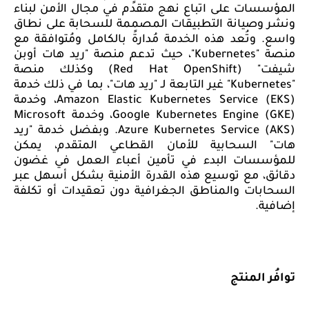
المؤسسات على
اتباع نهج متقدم في مجال الأمن لبناء
ونشر وصيانة
التطبيقات المصممة للسحابة
على نطاق
واسع.
و
تُعد هذه الخدمة مُدارةً بالكامل ومُتوافقة مع
منصة "
Kubernetes
"
،
حيث
تدعم
منصة "ريد هات أوبن
شيفت" (
Red Hat OpenShift
)
و
كذلك منصة
"
Kubernetes
" غير التابعة لـ "ريد هات"
، بما في ذلك
خدمة
Amazon Elastic Kubernetes Service (EKS)
، و
خدمة
Google Kubernetes Engine (GKE)
،
وخدمة
Microsoft
Azure Kubernetes Service (AKS)
. و
بفضل خدمة
"ريد
هات" السحابية
للأمان
القطاعي
المتقدم، يمكن
للمؤسسات
البدء في تأمين أعباء العمل في غضون
دقائق، مع توسيع
هذه القدرة الأمنية
بشكل أسهل عبر
السحابات و
المناطق
الجغرافية دون تعقيدات أو تكلفة
إضافية
.
توافُر المنتج