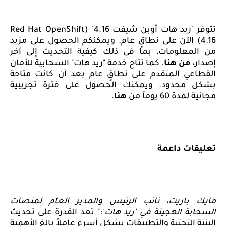
تتوفر "ريد هات أوبن شيفت 4.16" (
Red Hat OpenShift
4.16
) الآن على نطاقٍ عام
.
ويمكنكم
الحصول على مزيد
من المعلومات، بما في ذلك كيفية التحديث إلى
آخر
إصدار،
من هنا
.
كما تتاح
خدمة
"ريد هات" السحابية
للأمان
القطاعي
المتقدم
على نطاقٍ عام
بعد أن كانت متاحة
بشكل محدود. ويمكنك الحصول على فترة تجريبية
مجانية لمدة 60 يوما
ً من
هنا
.
تعليقات داعمة
مايك باريت، نائب الرئيس والمدير العام لمنصات
السحابة الهجينة في
"
ريد هات
"
:
" تعد
القدرة على تحديث
البنية التحتية والتطبيقات بشكل أسرع عاملاً بالغ الأهمية