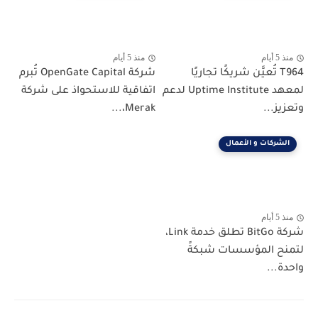
منذ 5 أيام
منذ 5 أيام
T964 تُعيَّن شريكًا تجاريًا
شركة OpenGate Capital تُبرم
لمعهد Uptime Institute لدعم
اتفاقية للاستحواذ على شركة
وتعزيز...
Merak،...
الشركات و الأعمال
منذ 5 أيام
شركة BitGo تطلق خدمة Link،
لتمنح المؤسسات شبكةً
واحدة...