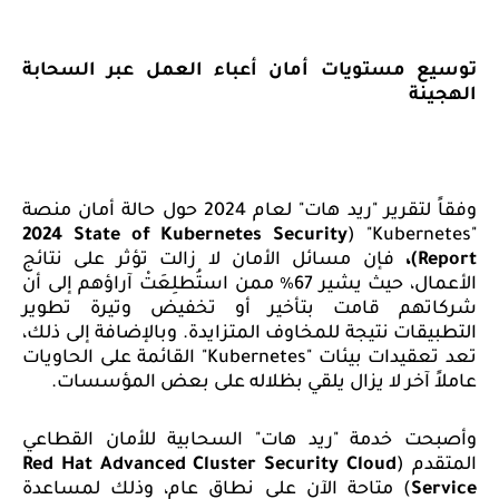
توسيع مستويات أمان أعباء
العمل عبر السحابة
الهجينة
وفقاً لتقرير
"ريد هات"
لعام 2024 حول حالة أمان
منصة
2024 State of Kubernetes Security
" (
Kubernetes
"
Report
)
،
فإن مسائل
الأمان
لا زالت تؤثر
على نتائج
الأعمال، حيث يشير 67٪
ممن استُطلِعَتْ آراؤهم
إلى أن
شركاتهم قامت بتأخير أو
تخفيض وتيرة
تطوير
التطبيقات نتيجة للمخاوف المتزايدة.
و
بالإضافة إلى ذلك،
تعد تعقيدات بيئات
"
Kubernetes
"
القائمة على الحاويات
عاملاً آخر
لا يزال يلقي بظلاله على بعض
المؤسسات
.
وأصبحت خدمة
"ريد هات" السحابية
للأمان
القطاعي
المتقدم
(
Red Hat Advanced Cluster Security Cloud
Service
)
متاحة الآن على نطاقٍ عام،
وذلك لمساعدة