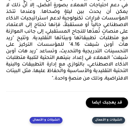
في دعم احتياجات العملاء بصورةٍ أفضل
، إلا أنَّ
ذلك لا
يمكن أن يحدث بين ليلةٍ وضحاها.
وعندما
تتخذ
المؤسسات قرارات تكنولوجية لدعم استراتيجيات الذكاء
الاصطناعي حالياً أو
مستقبلاً
، فإنها تحتاج إلى الاعتماد
على منصاتٍ تُعدّها للنجاح المستقبلي، إلى جانب الموازنة
مع متطلبات تطبيقاتها وبيئاتها التقليدية.
وتتيح "ريد
هات أوبن شيفت 4.16"
للمؤسسات التركيز على
التحسينات التدريجية والتحديث،
وتساعد "ريد هات أوبن
شيفت"
العملاء في إعداد بنيتهم التحتية لتلبية متطلبات
الذكاء الاصطناعي، بالتوازي مع إدارة التطبيقات والبنية
التحتية التقليدية
والأساسية
والحفاظ عليها، مثل البيئات
الافتراضية
، وذلك من منصةٍ واحدة
.
"
قد يعجبك ايضا
الشركات و الأعمال
الشركات و الأعمال