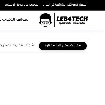
أسعار الهواتف الشائعة في لبنان
المجيب عن جوجل أدسنس
الهواتف الذكية
أن
"شوبا العقارية" تصدر صكوكاً بقيمة 300 مليون
مقالات عشوائية مختارة