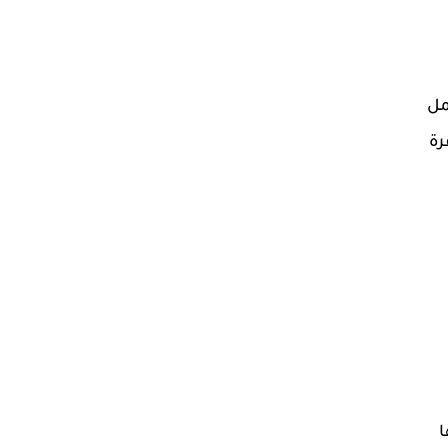
مل
رة
ا