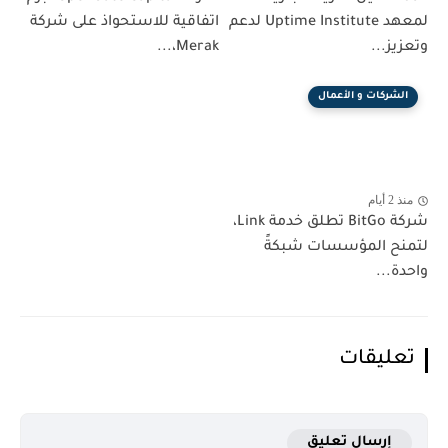
لمعهد Uptime Institute لدعم
اتفاقية للاستحواذ على شركة
وتعزيز...
Merak،...
الشركات و الأعمال
منذ 2 أيام
شركة BitGo تطلق خدمة Link،
لتمنح المؤسسات شبكةً
واحدة...
تعليقات
إرسال تعليق