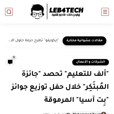
"إيكويفو" تطرح حزمة حلول الاستشارات الاكتوارية لمكافآت نهاية الخدمة في...
مقالات عشوائية مختارة
0
الشركات و الأعمال
"ألف للتعليم" تحصد "جائزة
المُبتَكِر" خلال حفل توزيع جوائز
"بِت آسيا" المرموقة