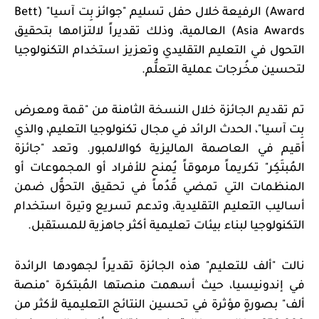
Award
) الرفيعة خلال حفل تسليم "جوائز بِت آسيا" (
Bett
Asia Awards
) العالمية، وذلك تقديراً لالتزامها بتحقيق
التحول في التعليم التقليدي وتعزيز استخدام التكنولوجيا
لتحسين مخُرجات عملية التعلُّم.
تم تقديم الجائزة خلال النسخة الثامنة من "قمة ومعرض
بِت آسيا"، الحدث الرائد في مجال تكنولوجيا التعليم، والذي
أقيم في العاصمة الماليزية كوالالمبور. وتعد "جائزة
المُبتَكِر" تكريماً مرموقاً يُمنح للأفراد أو المجموعات أو
المنظمات التي تمضي قُدُماً في تحقيق التحوُّل ضمن
أساليب التعليم التقليدية، وتدعم تسريع وتيرة استخدام
التكنولوجيا لبناء بيئات تعليمية أكثر جاهزية للمستقبل.
نالت "ألف للتعليم" هذه الجائزة تقديراً لجهودها الرائدة
في إندونيسيا، حيث أسهمت منصتها المُبتكرة "منصة
ألف" بصورةٍ مؤثرة في تحسين النتائج التعليمية لأكثر من