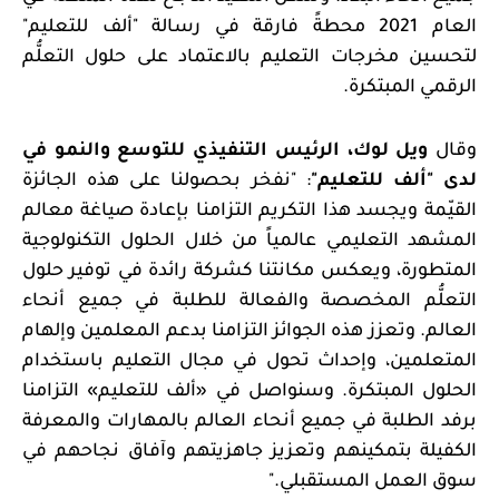
العام 2021 محطةً فارقة في رسالة "ألف للتعليم"
لتحسين مخرجات التعليم بالاعتماد على حلول التعلُّم
الرقمي المبتكرة.
وقال
ويل لوك، الرئيس التنفيذي للتوسع والنمو في
لدى "ألف للتعليم"
:
"نفخر بحصولنا على هذه الجائزة
القيّمة ويجسد هذا التكريم التزامنا بإعادة صياغة معالم
المشهد التعليمي عالمياً من خلال الحلول التكنولوجية
المتطورة، ويعكس مكانتنا كشركة رائدة في توفير حلول
التعلُّم المخصصة والفعالة للطلبة في جميع أنحاء
العالم. وتعزز هذه الجوائز التزامنا بدعم المعلمين وإلهام
المتعلمين، وإحداث تحول في مجال التعليم باستخدام
الحلول المبتكرة. وسنواصل في «ألف للتعليم» التزامنا
برفد الطلبة في جميع أنحاء العالم بالمهارات والمعرفة
الكفيلة بتمكينهم وتعزيز جاهزيتهم وآفاق نجاحهم في
سوق العمل المستقبلي."