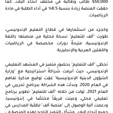
650,000 طالب وطالبة في مختلف أنحاء البلاد، كما
حققت المنصة زيادة بنسبة 8.5% في أداء الطلبة في مادة
الرياضيات.
وكجزء من استثمارها في قطاع التعليم الإندونيسي،
طورت "ألف للتعليم" نسخة محلية من منصتها باللغة
الإندونيسية، متيحةً دورات مخصصة في الرياضيات
واللغتين العربية والإنجليزية.
تحظى "ألف للتعليم" بحضورٍ متميز في المشهد التعليمي
الإندونيسي، حيث أبرمت شراكةً استراتيجية مع "وزارة
الشؤون الدينية الإندونيسية" عَقِبَ توقيع مذكرة تفاهم
في العام 2020. وبدأت هذه الشراكة ببرنامج تجريبي في
العام 2021، تولت من خلاله "ألف للتعليم" تطوير برنامج
تعليمي محلي، وعينت فريقاً مختصًا في إندونيسيا،
ودعمت آلية الوصول إلى "منصة ألف" لطَلَبة المدارس في
جميع أنحاء البلاد. وشكّل التنفيذ الناجح لهذه المنصة في