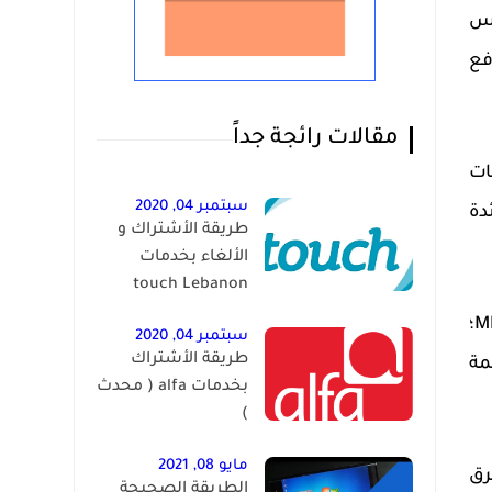
كس
فع
مقالات رائجة جداً
ات
سبتمبر 04, 2020
دة
طريقة الأشتراك و
الألغاء بخدمات
touch Lebanon
M
؛
سبتمبر 04, 2020
طريقة الأشتراك
مة
بخدمات alfa ( محدث
)
مايو 08, 2021
رق
الطريقة الصحيحة