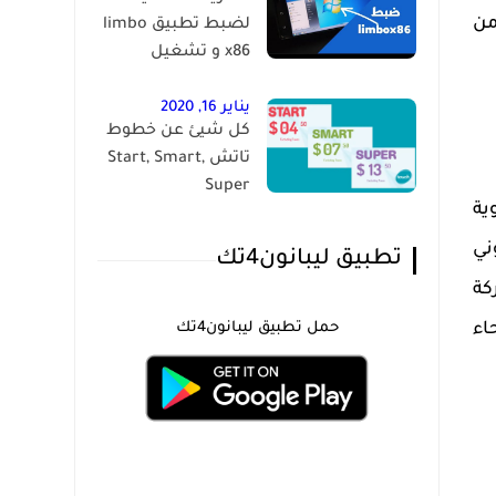
من
لضبط تطبيق limbo
x86 و تشغيل
الويندوز على الاندرويد
يناير 16, 2020
كل شيئ عن خطوط
تاتش Start, Smart,
Super
ية
ني
تطبيق ليبانون4تك
كة
اء
حمل تطبيق ليبانون4تك