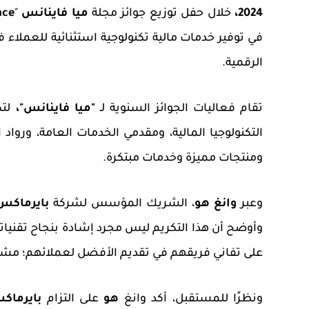
2024،
خلال حفل توزيع جوائز مجلة
ميا فاينانس
"
nce
في توفير خدمات مالية تكنولوجية استثنائية للعملاء
الرقمية.
تقام فعاليات
الجوائز
السنوية لـ
"ميا فاينانس"،
لتك
التكنولوجيا المالية، ومقدمي الخدمات
العامة،
ورواد 
ومنتجات مميزة وخدمات مبتكرة.
وعبر
وانغ هو
، الشريك المؤسس لشركة
بايرماكس
وأوضح أن هذا التكريم ليس مجرد إشادة بنجاح تقنياته
على تفاني فريقهم في تقديم الأفضل لعملائهم؛ مشيرً
ونظرًا للمستقبل، أكد وانغ
هو
على التزام
بايرماك