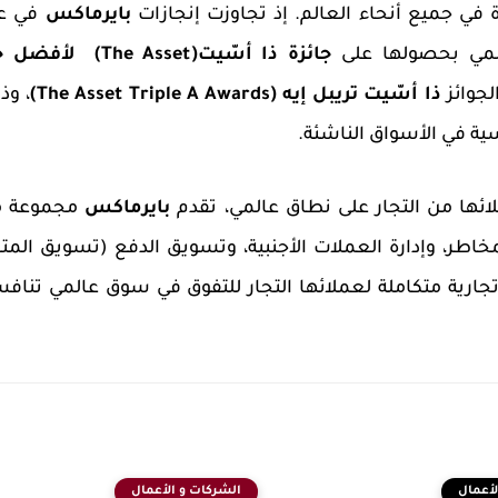
 في جميع أنحاء العالم. إذ تجاوزت إنجازات
بايرماكس
في ع
جائزة
ذا أسّيت(
The Asset
)
لأفضل ح
ل
جوائز
ذا أسّيت تريبل إيه (
The Asset Triple A Awards
)
، وذ
ئها من التجار على نطاق عالمي، تقدم
بايرماكس
مجموعة م
مخاطر
،
وإدارة العملات الأجنبية، وتسويق الدفع (تسويق المتا
ئة تجارية متكاملة لعملائها التجار للتفوق في سوق عالمي تناف
لأعمال
الشركات و الأعمال