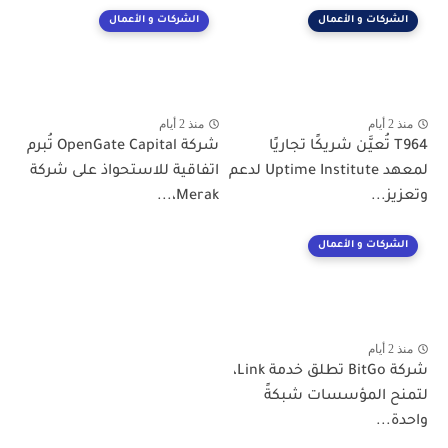
الشركات و الأعمال
الشركات و الأعمال
منذ 2 أيام
منذ 2 أيام
T964 تُعيَّن شريكًا تجاريًا
شركة OpenGate Capital تُبرم
لمعهد Uptime Institute لدعم
اتفاقية للاستحواذ على شركة
وتعزيز...
Merak،...
الشركات و الأعمال
منذ 2 أيام
شركة BitGo تطلق خدمة Link،
لتمنح المؤسسات شبكةً
واحدة...