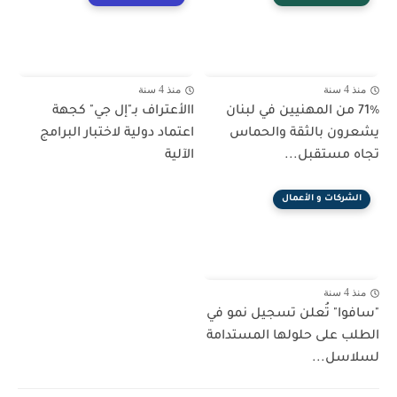
منذ 4 سنة
منذ 4 سنة
71٪ من المهنيين في لبنان
االأعتراف بـ"إل جي" كجهة
يشعرون بالثقة والحماس
اعتماد دولية لاختبار البرامج
تجاه مستقبل...
الآلية
الشركات و الأعمال
منذ 4 سنة
"سافوا" تُعلن تسجيل نمو في
الطلب على حلولها المستدامة
لسلاسل...