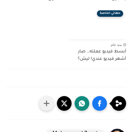
حلقاتي الخاصة
منذ عام
أبسط فيديو عملته… صار
أشهر فيديو عندي! ليش؟