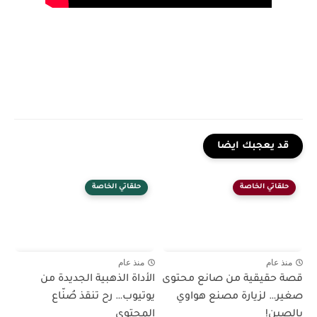
قد يعجبك ايضا
حلقاتي الخاصة
حلقاتي الخاصة
منذ عام
منذ عام
قصة حقيقية من صانع محتوى
الأداة الذهبية الجديدة من
صغير… لزيارة مصنع هواوي
يوتيوب… رح تنقذ صُنّاع
بالصين!
المحتوى