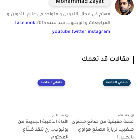
Mohammad Zayat
مهتم في مجال التدوين و متواجد في عالم التدوين و
المراجعات و الويتيوب منذ سنة 2015
facebook
youtube
twitter
instagram
مقالات قد تهمك
حلقاتي الخاصة
حلقاتي الخاصة
منذ عام
منذ عام
قصة حقيقية من صانع محتوى
الأداة الذهبية الجديدة من
صغير… لزيارة مصنع هواوي
يوتيوب… رح تنقذ صُنّاع
بالصين!
المحتوى