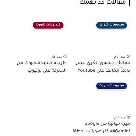
مقالات قد تهمك
فيديوهات شورت
فيديوهات شورت
منذ عام
منذ عام
مفاجأة: محتوى العُري ليس
طريقة حماية محتواك من
دائماً مخالف على Youtube
السرقة على يوتيوب
فيديوهات شورت
منذ عام
ميزة خيالية من Google
#Gemini# غيّر صورك بلحظة!