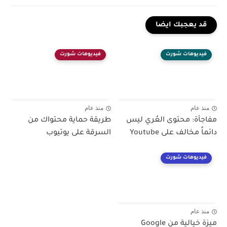
قد يعجبك ايضا
فيديوهات شورت
فيديوهات شورت
منذ عام
منذ عام
مفاجأة: محتوى العُري ليس
طريقة حماية محتواك من
دائماً مخالف على Youtube
السرقة على يوتيوب
فيديوهات شورت
منذ عام
ميزة خيالية من Google