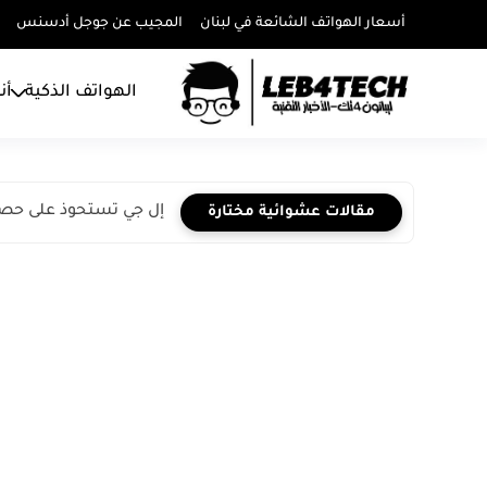
أسعار الهواتف الشائعة في لبنان
المجيب عن جوجل أدسنس
الهواتف الذكية
أن
إل جي تستحوذ على حصة غالبية ف
مقالات عشوائية مختارة