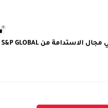
0
تصنيف إل جي على "%1TOP " في مجال الاستدامة من S&P GLOBAL