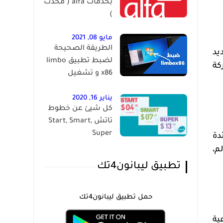
بخدمات alfa ( محدث
)
مايو 08, 2021
الطريقة الصحيحة
يد
لضبط تطبيق limbo
عة تم تقييمها في التقدير الأخير، حققت 66 شركة
x86 و تشغيل
الويندوز على الاندرويد
يناير 16, 2020
كل شيئ عن خطوط
تاتش Start, Smart,
Super
دة
م،
تطبيق ليبانون4تك
حمل تطبيق ليبانون4تك
ية