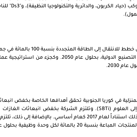
وكب (حياد الكربون، والدائرية والتكنولوجيا النظيفة)، و"3
Ds
" للن
مول).
وتعمل إل جي على تعزيز التزامها بالاستدامة من خلال خطط للانتقال إلى الطاقة المتجددة بنسبة 0
مواقع الأعمال المحلية والأمريكية، فضلاً عن مرافق التصنيع الدولية، بحلول عام 2050. وكجزء من استرات
ام 2030.
لمنزلية في كوريا الجنوبية تحقق أهدافها الخاصة بخفض انبعاث
لى العلوم (
SBTi
). وتلتزم الشركة بخفض انبعاثات الغازات 
النطاقين 1 و2 بنسبة 54.6 بالمائة بحلول عام 2030، وذلك استناداً لعام 2017 كعام أساسي. بالإضافة إلى ذلك، ت
جي بخفض انبعاثات النطاق 3 الناتجة عن استخدام المنتجات المباعة بنسبة 20 بالمائة لكل وحدة وظيفية ب