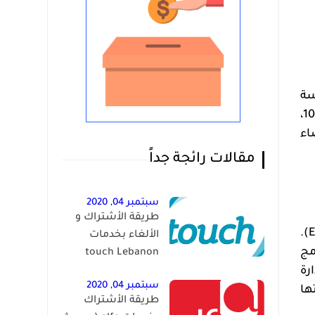
ة
، ليكون العام الثاني على التوالي الذي تحصل فيه على هذا التصنيف. وحصدت إل جي 77 نقطة من أصل 100،
ضاء
مقالات رائجة جداً
سبتمبر 04, 2020
طريقة الأشتراك و
).
الألغاء بخدمات
مج
touch Lebanon
رة
سبتمبر 04, 2020
ها
طريقة الأشتراك