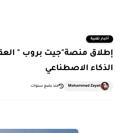
أخبار تقنية
إطلاق منصة"جيت بروب " العقا
الذكاء الاصطناعي
Mohammad Zayat
منذ بضع سنوات