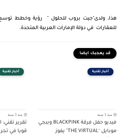
هذا، ولدى"جيت بروب للحلول " رؤية وخطط توس
للعقارات في دولة الإمارات العربية المتحدة.
قد يعجبك ايضا
أخبار تقنية
أخبار تقنية
منذ 3 سنة
منذ 3 سنة
فيديو حفل فرقة BLACKPINK وببجي
تقرير تقني:
موبايل ‘THE VIRTUAL’ يفوز
قويا في تجرب