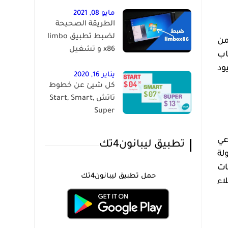
مايو 08, 2021
الطريقة الصحيحة
لضبط تطبيق limbo
من
x86 و تشغيل
اب
الويندوز على الاندرويد
ود
يناير 16, 2020
كل شيئ عن خطوط
تاتش Start, Smart,
Super
عي
تطبيق ليبانون4تك
لة
ات
حمل تطبيق ليبانون4تك
اء