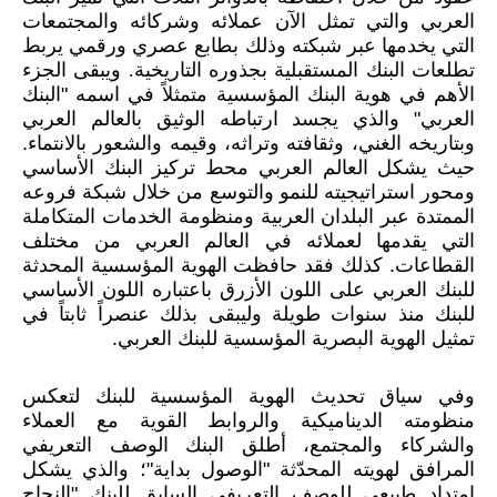
العربي والتي تمثل الآن عملائه وشركائه والمجتمعات
التي يخدمها عبر شبكته وذلك
بطابع عصري ورقمي يربط
تطلعات البنك المستقبلية بجذوره التاريخية
.
ويبقى الجزء
الأهم في هوية البنك المؤسسية متمثلاً في
اسمه "البنك
العربي"
والذي يجسد ارتباطه الوثيق بالعالم العربي
وبتاريخه الغني، وثقافته
وتراثه، وقيمه والشعور بالانتماء.
حيث يشكل العالم العربي محط تركيز البنك الأساسي
ومحور استراتيجيته للنمو والتوسع من خلال شبكة فروعه
الممتدة عبر البلدان العربية ومنظومة الخدمات المتكاملة
التي يقدمها لعملائه في العالم العربي من مختلف
القطاعات. كذلك فقد
حافظت الهوية المؤسسية المحدثة
للبنك العربي على اللون الأزرق باعتباره اللون الأساسي
للبنك
منذ سنوات
طويلة
وليبقى بذلك ع
نصراً ثابتاً في
تمثيل الهوية البصرية المؤسسية للبنك العربي.
وفي سياق تحديث الهوية المؤسسية للبنك ل
تعكس
منظومته الديناميكية والروابط القوية مع العملاء
والشركاء والمجتمع، أطلق البنك الوصف التعريفي
المرافق لهويته المحدّثة "الوصول بداية"؛ والذي يشكل
امتداد طبيعي للوصف التعريفي السابق للبنك "
النجاح