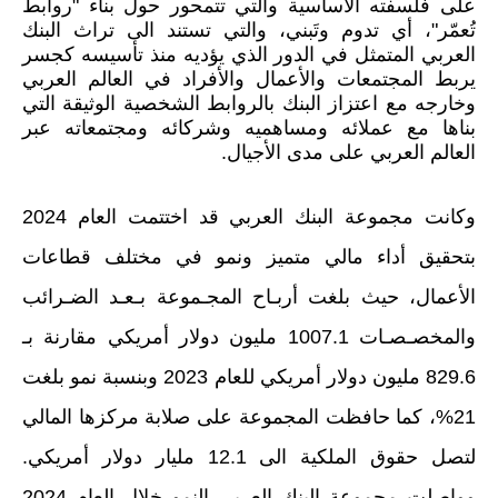
على فلسفته الأساسية والتي تتمحور حول بناء "روابط
تُعمّر"، أي تدوم وتَبني، والتي تستند الى تراث البنك
العربي المتمثل في الدور الذي يؤديه منذ تأسيسه كجسر
يربط المجتمعات والأعمال والأفراد في العالم العربي
وخارجه مع اعتزاز البنك بالروابط الشخصية الوثيقة التي
بناها مع عملائه ومساهميه وشركائه ومجتمعاته عبر
العالم العربي على مدى الأجيال.
وكانت مجموعة البنك العربي قد اختتمت العام 2024
بتحقيق أداء مالي متميز ونمو في مختلف قطاعات
الأعمال، حيث بلغت أربـاح المجـموعة بـعـد الضـرائب
والمخصـصـات 1007.1 مليون دولار أمريكي مقارنة بـ
829.6 مليون دولار أمريكي للعام 2023 وبنسبة نمو بلغت
21%، كما حافظت المجموعة على صلابة مركزها المالي
لتصل حقوق الملكية الى 12.1 مليار دولار أمريكي.
وواصلت مجموعة البنك العربي النمو خلال العام 2024