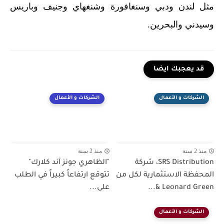
مثل لندن ودبي وسنغافورة وشنغهاي وجنيف وباريس
وسيدني والبحرين
.
قد يعجبك ايضا
الشركات و الأعمال
الشركات و الأعمال
منذ 2 سنة
منذ 2 سنة
SRS Distribution، شركة
"الظاهري جونز آند كلارك"
المحفظة الاستثمارية لكل من
تتوقع ارتفاعاً كبيراً في الطلب
Leonard Green &...
على...
الشركات و الأعمال