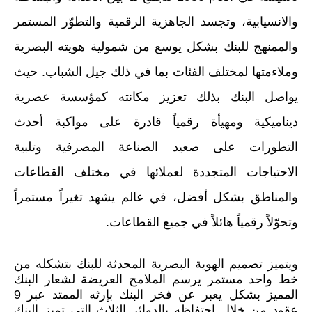
والانسيابية
، وتجسد الجاهزية الرقمية والتطوّر المستمر
والممنهج للبنك
بشكل يوسع من شمولية هويته البصرية
وملاءمتها لمختلف الفئات بما في ذلك جيل الشباب
. حيث
يواصل البنك بذلك تعزيز مكانته كمؤسسة عصرية
ديناميكية ومهيأة رقمياً قادرة على مواكبة أحدث
التطورات على صعيد الصناعة المصرفية وتلبية
الاحتياجات المتجددة لعملائها في مختلف القطاعات
والمناطق بشكل أفضل، في عالم يشهد تغيراً مستمراً
وتحوّلاً رقمياً هائلاً في جميع القطاعات.
ويتميز تصميم الهوية البصرية المحدثة للبنك بتشكله من
خط واحد مستمر يرسم الملامح العريضة لشعار
البنك
المميز بشكل يعبر عن فخر البنك بإرثه الممتد عبر 9
عقود من خلال احتفاظه بالدوائر الثلاث التي
تميز
البنك