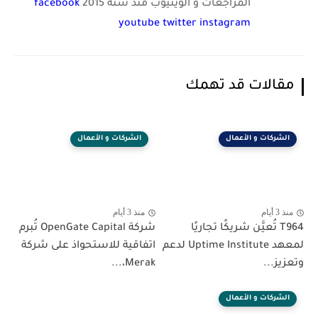
المراجعات و الويتيوب منذ سنة 2015
facebook
youtube
twitter
instagram
مقالات قد تهمك
الشركات و الأعمال
الشركات و الأعمال
منذ 3 أيام
منذ 3 أيام
T964 تُعيَّن شريكًا تجاريًا
شركة OpenGate Capital تُبرم
لمعهد Uptime Institute لدعم
اتفاقية للاستحواذ على شركة
وتعزيز...
Merak،...
الشركات و الأعمال