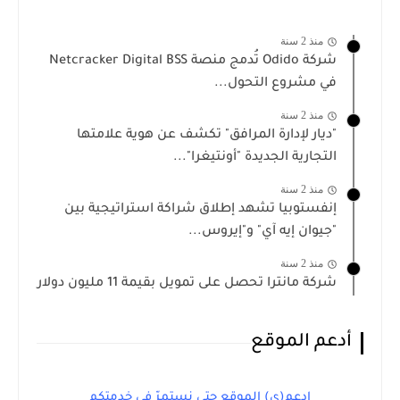
منذ 2 سنة
شركة Odido تُدمج منصة Netcracker Digital BSS
في مشروع التحول...
منذ 2 سنة
"ديار لإدارة المرافق" تكشف عن هوية علامتها
التجارية الجديدة "أونتيغرا"...
منذ 2 سنة
إنفستوبيا تشهد إطلاق شراكة استراتيجية بين
"جيوان إيه آي" و"إيروس...
منذ 2 سنة
شركة مانترا تحصل على تمويل بقيمة 11 مليون دولار
أدعم الموقع
ادعم(ي) الموقع حتى نستمرّ في خدمتكم