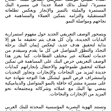
مسيرة"،
ليمثل بذلك
فصلاً جديداً في مسيرة البنك
المستمرة والمليئة بالتميز والإنجاز
ويعكس تطلعاته
المستقبلية والتزامه بتمكين العملاء والمساهمة في
نجاحهم ومواصلة النمو.
و
يتمحور الوصف التعريفي الجديد حول مفهوم استمرارية
البدايات الجديدة، وأن كل هدف يتم تحقيقه ما هو إلا
بداية لتحقيق هدف جديد، ليعكس إيمان البنك برحلة
التجدّد والتطوّر المتواصل في كل ما يقدم وسيقدم من
خدمات لعملائه عبر مختلف القطاعات. كما يعزز هذا
الوصف التعريفي حرص البنك على المساهمة في تمكين
عملائه لتحقيق طموحاتهم والاحتفال بإنجازاتهم كبدايات
جديدة لمزيد من النجاحات والإنجازات وتجاوز التحديات
واستشراف فرص النمو. ليشكل هذا التوجه شهادة حية
على مسيرة مشتركة حافلة بالنمو المتواصل والديناميكية
يمضي بها البنك مع عملائه وشركائه ومجتمعاته
نحو
المزيد من الإنجازات والنجاحات.
وتستند الهوية البصرية المؤسسية المحدثة للبنك العربي