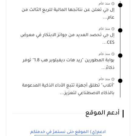
منذ عام
إل جي تعلن عن نتائجها المالية للربع الثالث من
عام...
منذ عام
إل جي تحصد العديد من جوائز الابتكار في معرض
CES...
منذ عام
بوابة المطورين "ريد هات ديفيلوبر هب 1.8" توفر
ذكاءً...
منذ عام
"أتلاب" تطلق أجهزة تتبع الأداء الذكية المدعومة
بالذكاء الاصطناعي لتعزيز...
أدعم الموقع
ادعم(ي) الموقع حتى نستمرّ في خدمتكم