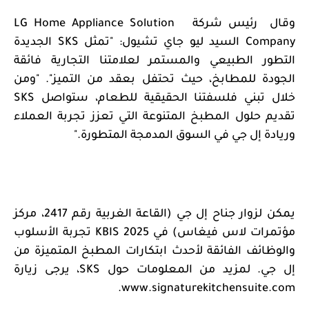
وقال
رئيس شركة
LG Home Appliance Solution
Company
السيد
ليو جاي تشيول: "تمثل
SKS
الجديدة
التطور الطبيعي والمستمر لعلامتنا التجارية فائقة
الجودة للمطابخ، حيث تحتفل بعقد من التميز". "ومن
خلال تبني فلسفتنا الحقيقية للطعام، ستواصل
SKS
تقديم حلول المطبخ المتنوعة التي تعزز تجربة العملاء
وريادة إل جي في السوق المدمجة المتطورة."
يمكن لزوار جناح إل جي (القاعة الغربية رقم 2417، مركز
مؤتمرات لاس فيغاس) في
KBIS 2025
تجربة الأسلوب
والوظائف الفائقة لأحدث ابتكارات المطبخ المتميزة من
إل جي. لمزيد من المعلومات حول
SKS
، يرجى زيارة
.
www.signaturekitchensuite.com