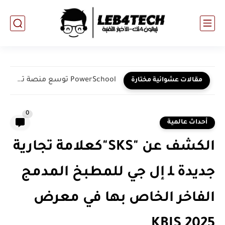
PowerSchool توسع منصة تكنولوجيا التعليم ذات المهام الحرجة بإطلاقها باللغة...
مقالات عشوائية مختارة
0
أحداث عالمية
الكشف عن "SKS"كعلامة تجارية
جديدة ﻠ إل جي للمطبخ المدمج
الفاخر الخاص بها في معرض
KBIS 2025