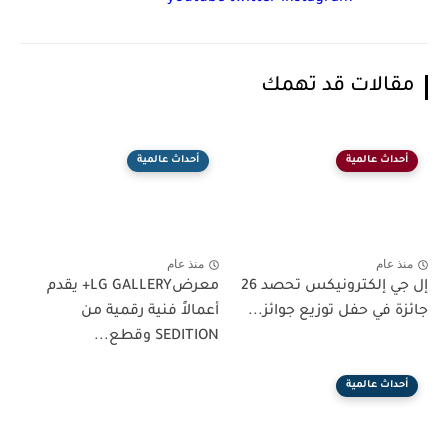
مقالات قد تهمك
أحداث عالمية
أحداث عالمية
منذ عام
منذ عام
إل جي إلكترونيكس تحصد 26
معرضLG GALLERY+ يقدم
جائزة في حفل توزيع جوائز...
أعمالاً فنية رقمية من
SEDITION وقطع...
أحداث عالمية