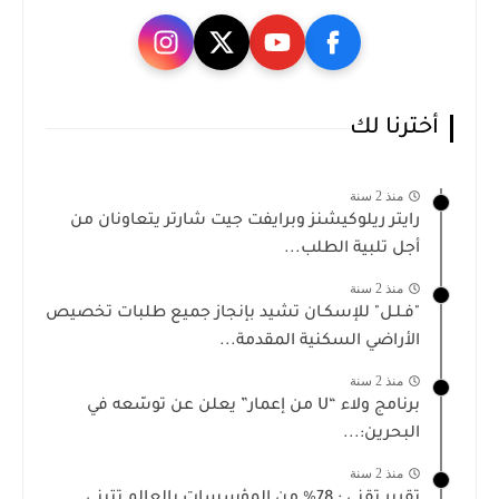
أخترنا لك
منذ 2 سنة
رايتر ريلوكيشنز وبرايفت جيت شارتر يتعاونان من
أجل تلبية الطلب...
منذ 2 سنة
"فـلـل" للإسكـان تشيد بإنجاز جميع طلبات تخصيص
الأراضي السكنية المقدمة...
منذ 2 سنة
برنامج ولاء “U من إعمار” يعلن عن توسّعه في
البحرين:...
منذ 2 سنة
تقرير تقني : 78% من المؤسسات بالعالم تتبنى