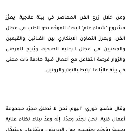
ومن خلال زرع الفن المعاصر في بيئة علاجية، يعزّز
مشروع "شفاء عام" البحث الموجّه نحو الطب في مجال
الفن، ويعزز التعاون الابتكاري بين الفنانين والقيمين
والمهنيين في مجال الرعاية الصحية، ويُتيح للمرضى
والزوار فرصة التفاعل مع أعمال فنية هادفة ذات معنى
في بيئة غالبًا ما ترتبط بالتوتر والروتين
.
وقال فضلو خوري: "اليوم، نحن لا نطلق مجرّد مجموعة
أعمال فنية. نحن نجدّد وعدًا. إنّه وعدٌ ببناء نظام عناية
صحية رؤوف، ويتمحور حول المريض، ويتفاعل، ويشكّل