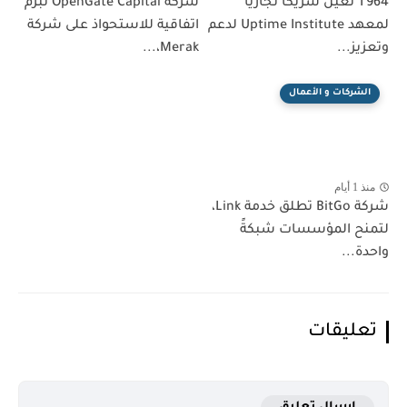
T964 تُعيَّن شريكًا تجاريًا
شركة OpenGate Capital تُبرم
لمعهد Uptime Institute لدعم
اتفاقية للاستحواذ على شركة
وتعزيز...
Merak،...
الشركات و الأعمال
منذ 1 أيام
شركة BitGo تطلق خدمة Link،
لتمنح المؤسسات شبكةً
واحدة...
تعليقات