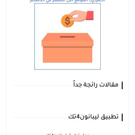
ادعم(ي) الموقع حتى نستمرّ في خدمتكم
مقالات رائجة جداً
تطبيق ليبانون4تك