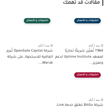
مقالات قد تهمك
الشركات و الأعمال
الشركات و الأعمال
منذ 2 أيام
منذ 2 أيام
T964 تُعيَّن شريكًا تجاريًا
شركة OpenGate Capital تُبرم
لمعهد Uptime Institute لدعم
اتفاقية للاستحواذ على شركة
وتعزيز...
Merak،...
الشركات و الأعمال
منذ 2 أيام
شركة BitGo تطلق خدمة Link،