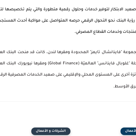
 صعيد الابتكار لتوفير خدمات وحلول رقمية متطورة
والتي
يتم تخصيصها لتل
رؤية
البنك نحو التحول الرقمي حرصه المتواصل على مواكبة أحدث المستج
بمنتجات وخدمات القطاع المصرفي.
جموعة "فاينانشال تايمز" المحدودة ومقرها لندن، كانت قد منحت البنك الع
 "غلوبال فاينانس" العالميّة (
Global Finance
) ومقرها نيويورك البنك الع
 أفضل بنك في الشرق الأوسط للعام 2025، إضافة إلى 24 جائزة أخرى على المستوى المحلي والإقليمي على صعيد الخدمات المصرفية ال
شرق الأوسط.
لأعمال
الشركات و الأعمال