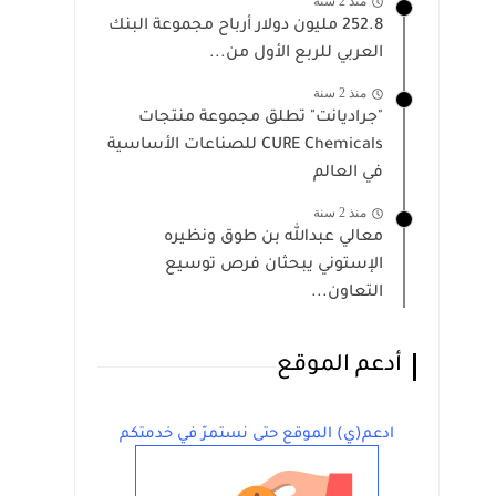
منذ 2 سنة
252.8 مليون دولار أرباح مجموعة البنك
العربي للربع الأول من...
منذ 2 سنة
"جراديانت" تطلق مجموعة منتجات
CURE Chemicals للصناعات الأساسية
في العالم
منذ 2 سنة
معالي عبدالله بن طوق ونظيره
الإستوني يبحثان فرص توسيع
التعاون...
أدعم الموقع
ادعم(ي) الموقع حتى نستمرّ في خدمتكم