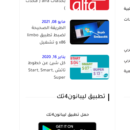
بخدمات alfa ( محدث
)
بية
دات
مايو 08, 2021
الطريقة الصحيحة
لضبط تطبيق limbo
x86 و تشغيل
الويندوز على الاندرويد
ربي
يناير 16, 2020
ربي
كل شيئ عن خطوط
تاتش Start, Smart,
رقمية
Super
تطبيق ليبانون4تك
حمل تطبيق ليبانون4تك